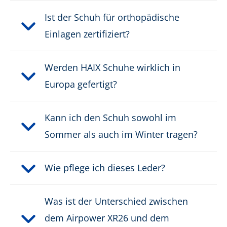
Obermaterial:
Ist der Schuh für orthopädische
Leder
Einlagen zertifiziert?
ESD:
nein
Werden HAIX Schuhe wirklich in
Schnittschutzklasse:
kein Schnittschutz
Europa gefertigt?
Schutzklasse:
S3, S7
Kann ich den Schuh sowohl im
Verschluss:
Klassische Schnürung
Sommer als auch im Winter tragen?
Gewicht pro Schuh:
795 g
Wie pflege ich dieses Leder?
Schutzkappentyp:
Composite
Was ist der Unterschied zwischen
PRODUKTBESCHREIBUNG HERUNTERLADEN
dem Airpower XR26 und dem