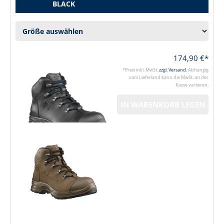
BLACK
174,90 €*
*Preis inkl. MwSt.
zzgl. Versand.
Abhängig
vom Lieferland kann die MwSt. an der
Kasse variieren.
IN WARENKORB LEGEN