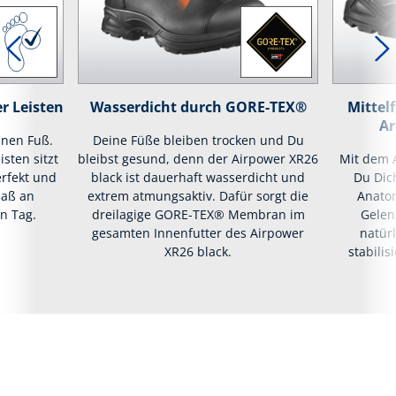
r Leisten
Wasserdicht durch GORE-TEX®
Mittel
Ar
inen Fuß.
Deine Füße bleiben trocken und Du
isten sitzt
bleibst gesund, denn der Airpower XR26
Mit dem 
rfekt und
black ist dauerhaft wasserdicht und
Du Dich
maß an
extrem atmungsaktiv. Dafür sorgt die
Anatom
n Tag.
dreilagige GORE-TEX® Membran im
Gelen
gesamten Innenfutter des Airpower
natür
XR26 black.
stabili