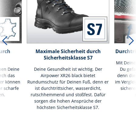
urch
Maximale Sicherheit durch
Durchtri
Sicherheitsklasse S7
Mit Deine
ben Deine
Deine Gesundheit ist wichtig. Der
Du gefa
rch das
Airpower XR26 black bietet
denn die 
er können
Rundumschutz für Deinen Fuß, denn er
im Verglei
r scharfe
ist durchtrittsicher, wasserdicht,
sichere
en.
rutschhemmend und stoßfest. Dafür
sorgen die hohen Ansprüche der
höchsten Sicherheitsklasse S7.