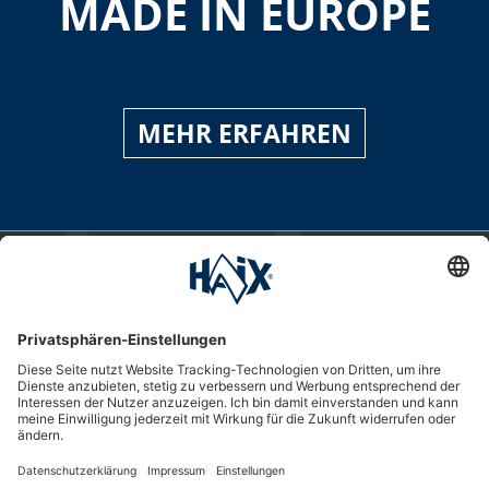
MADE IN EUROPE
MEHR ERFAHREN
Service-Hotline
International
HAIX Group
Shop Service
Newsletter