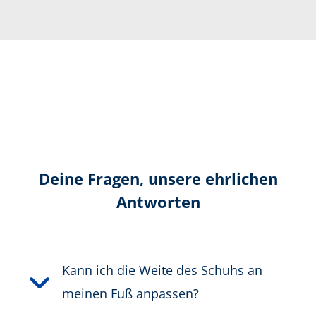
Wiederbesohlbar
Stabilisierend dank AS-System
Schutzkappe
Zertifizierung gemäß:
EN ISO 20345:2022 S7 HI CI
Deine Fragen, unsere ehrlichen
CR SC SR HRO FO LG
Antworten
Farbe:
schwarz
Höhe in cm:
13,5 cm
Kann ich die Weite des Schuhs an
meinen Fuß anpassen?
Höhe:
halbhoch