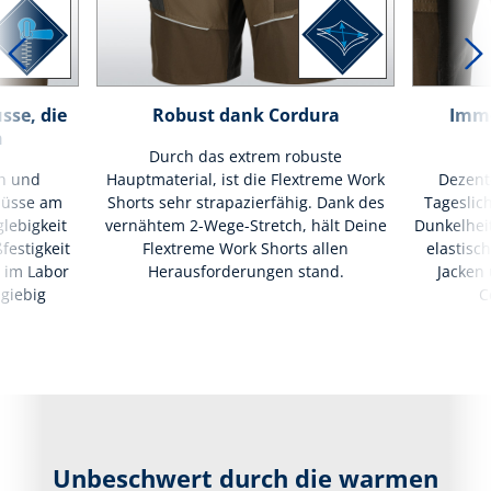
sse, die
Robust dank Cordura
Imme
n
Durch das extrem robuste
en und
Hauptmaterial, ist die Flextreme Work
Dezente
lüsse am
Shorts sehr strapazierfähig. Dank des
Tageslich
glebigkeit
vernähtem 2-Wege-Stretch, hält Deine
Dunkelheit
festigkeit
Flextreme Work Shorts allen
elastisc
 im Labor
Herausforderungen stand.
Jacken
giebig
C
Unbeschwert durch die warmen