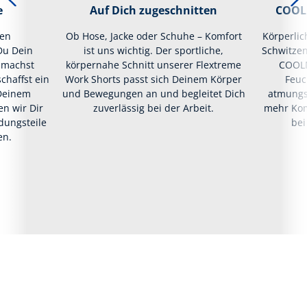
e
Auf Dich zugeschnitten
COOLM
hen
Ob Hose, Jacke oder Schuhe – Komfort
Körperlic
Du Dein
ist uns wichtig. Der sportliche,
Schwitzen
, machst
körpernahe Schnitt unserer Flextreme
COOLM
chaffst ein
Work Shorts passt sich Deinem Körper
Feuch
Deinem
und Bewegungen an und begleitet Dich
atmungsa
n wir Dir
zuverlässig bei der Arbeit.
mehr Kom
idungsteile
bei
en.