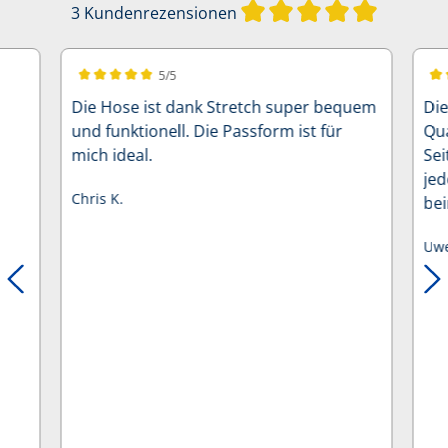
Durchschni
3 Kundenrezensionen
5/5
Durchschnittliche Bewertung von 5 von 5 Sternen
Dur
Die Hose ist dank Stretch super bequem
Die
und funktionell. Die Passform ist für
Qua
mich ideal.
Sei
jed
Chris K.
be
dar
Uwe