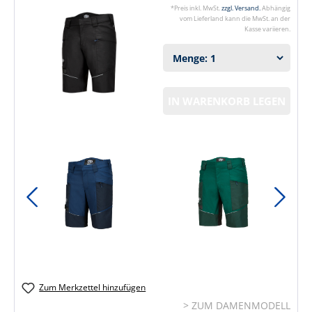
*Preis inkl. MwSt.
zzgl. Versand.
Abhängig
vom Lieferland kann die MwSt. an der
Kasse variieren.
IN WARENKORB LEGEN
Zum Merkzettel hinzufügen
> ZUM DAMENMODELL