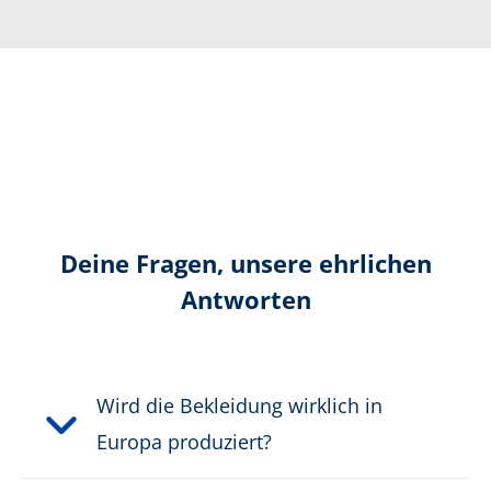
Elastische Reflektoren
Cordura
Farbe:
schwarz
Grammatur:
235 g
Deine Fragen, unsere ehrlichen
Antworten
Waschbar bei:
60°
Material:
Hauptstoff: 91 % Polyamid,
9 % Elastolefin, Hinterhose
Wird die Bekleidung wirklich in
Stretchpartie: 93 %
Polyamid, 7 % Elasthan
Europa produziert?