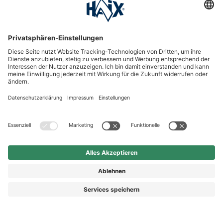
Durchschnittliche Bewertung von 0 von 5 Sternen
HEROES WORLD
Magazin No. 5 Deutsch
Kundenmagazin
2,90 €*
*Preis inkl. MwSt. zzgl. Versand
Im offiziellen HAIX Fanshop finden HAIX Fans hochwertige
Merchandise-Artikel, praktische Ausrüstungsgegenstände
und exklusive Bekleidung mit HAIX Design. Von funktionalen
Accessoires wie Multifunctional-Loops und Lunchboxen bis