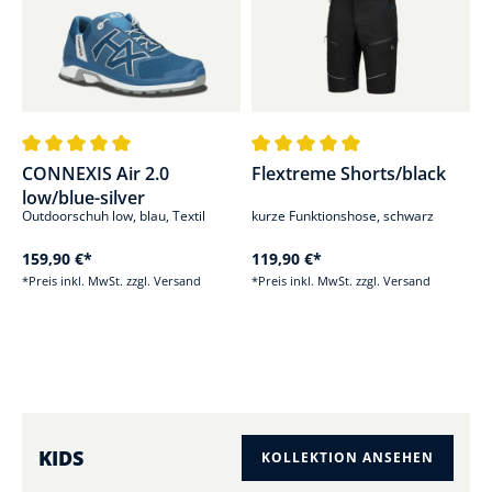
Durchschnittliche Bewertung von 5 von 5 Sternen
Durchschnittliche Bewertung von
CONNEXIS Air 2.0
Flextreme Shorts/black
low/blue-silver
Outdoorschuh low, blau, Textil
kurze Funktionshose, schwarz
159,90 €*
119,90 €*
*Preis inkl. MwSt. zzgl. Versand
*Preis inkl. MwSt. zzgl. Versand
KIDS
KOLLEKTION ANSEHEN