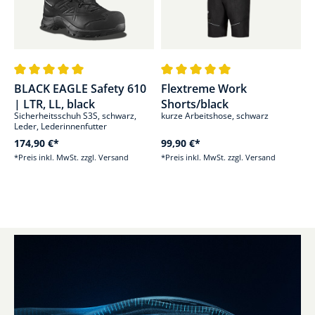
Durchschnittliche Bewertung von 5 von 5 Sternen
Durchschnittliche Bewertung von
BLACK EAGLE Safety 610
Flextreme Work
| LTR, LL, black
Shorts/black
Sicherheitsschuh S3S, schwarz,
kurze Arbeitshose, schwarz
Leder, Lederinnenfutter
174,90 €*
99,90 €*
*Preis inkl. MwSt. zzgl. Versand
*Preis inkl. MwSt. zzgl. Versand