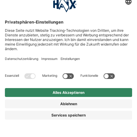
International
HAIX Group
Shop Service
Newsletter
Follow us
Kauf auf Rechnung
Rechnungskauf
Vorkasse
Nachnahme
© 2026 HAIX GROUP
AGB
IMPRESSUM