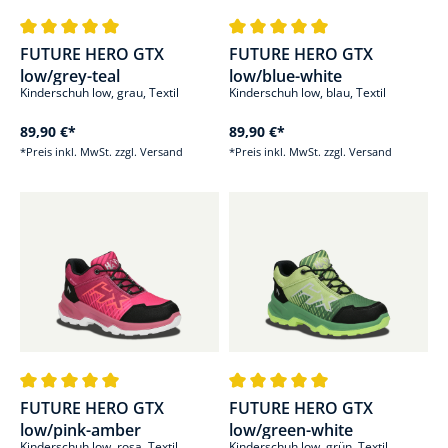
Durchschnittliche Bewertung von 5 von 5 Sternen
Durchschnittliche Bewertung von
FUTURE HERO GTX
FUTURE HERO GTX
low/grey-teal
low/blue-white
Kinderschuh low, grau, Textil
Kinderschuh low, blau, Textil
89,90 €*
89,90 €*
*Preis inkl. MwSt. zzgl. Versand
*Preis inkl. MwSt. zzgl. Versand
Durchschnittliche Bewertung von 5 von 5 Sternen
Durchschnittliche Bewertung von
FUTURE HERO GTX
FUTURE HERO GTX
low/pink-amber
low/green-white
Kinderschuh low, rosa, Textil
Kinderschuh low, grün, Textil