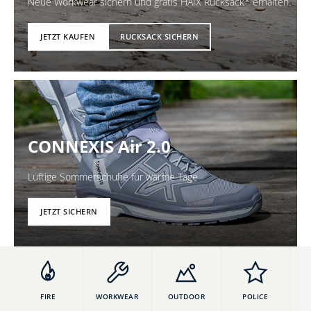
Neue Workwear sichern und gratis HAIX Rucksack* erhalten.
JETZT KAUFEN
RUCKSACK SICHERN
CONNEXIS Air 2.0
Luftige Sommerschuhe für warme Tage
JETZT SICHERN
FIRE
WORKWEAR
OUTDOOR
POLICE