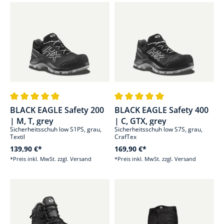
Durchschnittliche Bewertung von 4.9 von 5 Sternen
Durchschnittliche Bewertung von
BLACK EAGLE Safety 200
BLACK EAGLE Safety 400
| M, T, grey
| C, GTX, grey
Sicherheitsschuh low S1PS, grau,
Sicherheitsschuh low S7S, grau,
Textil
CrafTex
139,90 €*
169,90 €*
*Preis inkl. MwSt. zzgl. Versand
*Preis inkl. MwSt. zzgl. Versand