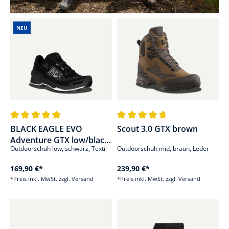
NEU
Durchschnittliche Bewertung von 4.9 von 5 Sternen
Durchschnittliche Bewertung von
BLACK EAGLE EVO
Scout 3.0 GTX brown
Adventure GTX low/black-
Outdoorschuh low, schwarz, Textil
Outdoorschuh mid, braun, Leder
silver
169,90 €*
239,90 €*
*Preis inkl. MwSt. zzgl. Versand
*Preis inkl. MwSt. zzgl. Versand