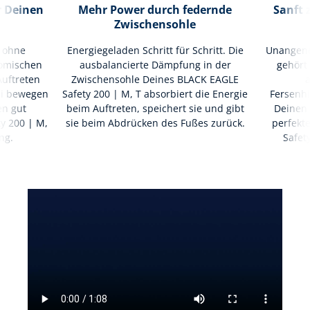
r Deinen
Mehr Power durch federnde
Sanft 
Zwischensohle
g ohne
Energiegeladen Schritt für Schritt. Die
Unangene
nomischen
ausbalancierte Dämpfung in der
gehört
Auftreten
Zwischensohle Deines BLACK EAGLE
ei bewegen
Safety 200 | M, T absorbiert die Energie
Fersenhi
en gut
beim Auftreten, speichert sie und gibt
Deinen 
y 200 | M,
sie beim Abdrücken des Fußes zurück.
perfekt
ng.
Safet