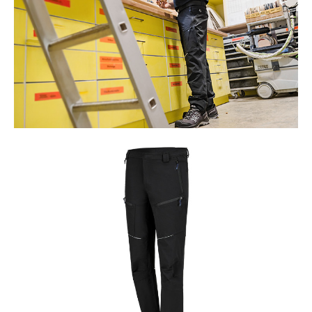
XLR8
Zertifiziert für orthop. Einlagen
Zertifizierung gemäß:
EN ISO 20345:2022 +
A1:2024 S1PS HRO HI CI FO
SC SR
Produktgalerie überspringen
Farbe:
schwarz, grau
Gewicht pro Schuh:
617 g
Höhe in cm:
8,0 cm
Höhe:
niedrig
Obermaterial:
Mikrofaser/Textil