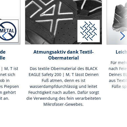
ede
Atmungsaktiv dank Textil-
Leic
lle
Obermaterial
Für mehr
| M, T ist
Das textile Obermaterial des BLACK
nach Feie
gnet sich
EAGLE Safety 200 | M, T lässt Deinen
Deines BL
ob in
Fuß atmen, denn es ist
aus Texti
es Piepsen
wasserdampfdurchlässig und leitet
Füße sp
n gehört
Feuchtigkeit nach außen. Dafür sorgt
t an.
die Verwendung des fein verarbeiteten
Mikrofaser-Gewebes.