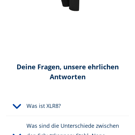
Schutzkappentyp:
Composite
Schutzklasse:
S1PS
Verschluss:
Schnellverschluss
Deine Fragen, unsere ehrlichen
PRODUKTBESCHREIBUNG HERUNTERLADEN
Antworten
Was ist XLR8?
Was sind die Unterschiede zwischen