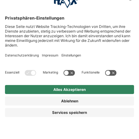
HAIX Group
Shop Service
Newsletter
Follow us
Kauf auf Rechnung
Rechnungskauf
139,90 €
Vorkasse
Nachnahme
Preis inkl. MwSt.
zzgl. Versand.
Abhängig vom Lieferland kann die MwSt. an der Kasse
variieren.
© 2026 HAIX GROUP
AGB
IMPRESSUM
WIDERRUFSRECHT
DATENSCHUTZ