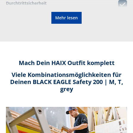
Durchtrittsicherheit
Mehr lesen
Einlegesohle in drei Weiten erhältlich
Entlastende Dämpfung
ESD
Mach Dein HAIX Outfit komplett
Viele Kombinationsmöglichkeiten für
Metallfrei
Deinen BLACK EAGLE Safety 200 | M, T,
grey
Schutzkappe
Wiederbesohlbar