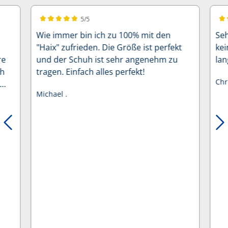
5/5
Durchschnittliche Bewertung von 5 von 5 Sternen
Dur
Wie immer bin ich zu 100% mit den
Se
"Haix" zufrieden. Die Größe ist perfekt
ke
re
und der Schuh ist sehr angenehm zu
lan
ch
tragen. Einfach alles perfekt!
Chr
Michael .
d
uh
ch