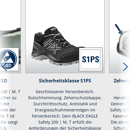
ESD
Sicherheitsklasse S1PS
Zehenk
200 | M, T
Geschlossener Fersenbereich,
sicher zu
Rutschhemmung, Zehenschutzkappe,
Herabfa
t mit
Durchtrittsschutz, Antistatik und
Deinen F
denn der
Energieaufnahmevermögen im
Safety 20
M, T ist
Fersenbereich. Dein BLACK EAGLE
Faserve
afür sorgt
Safety 200 | M, T erfüllt die
Die abrie
0-5.
Anforderungen der Sicherheitsklasse
Schuhspi