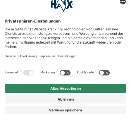
HAIX Group
Shop Service
Newsletter
Follow us
Kauf auf Rechnung
Rechnungskauf
39,90 €
In Warenkorb
Vorkasse
Nachnahme
legen
Preis inkl. MwSt.
zzgl. Versand.
Abhängig vom Lieferland kann die MwSt. an der Kasse
variieren.
© 2026 HAIX GROUP
AGB
IMPRESSUM