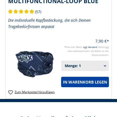
MULTIFUNCTIONAL-LOOP BLUE
(57)
Durchschnittliche Bewertung von 5 von 5 Sternen
Die individuelle Kopfbedeckung, die sich Deinen
Tragebedürfnissen anpasst
7,90 €*
*Preis inkl. MwSt.
zzgl. Versand.
Abhängig
vom Lieferland kann die MwSt. an der
Kasse variieren.
IN WARENKORB LEGEN
Zum Merkzettel hinzufügen