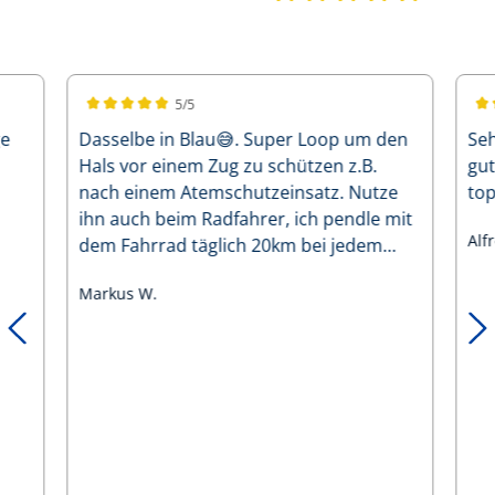
5/5
Durchschnittliche Bewertung von 5 von 5 Sternen
Dur
ge
Dasselbe in Blau😅. Super Loop um den
Seh
Hals vor einem Zug zu schützen z.B.
gu
nach einem Atemschutzeinsatz. Nutze
top
ihn auch beim Radfahrer, ich pendle mit
Alf
dem Fahrrad täglich 20km bei jedem
Wetter. Der Loop hält optimal warm und
Markus W.
kann auch als dünne Untermütze unter
dem Radhelm getragen werden! Leider
muss ich ihn vermutlich noch zweimal in
lila für meine Töchter bestellen weil
beide total neidisch sind und auch einen
so tollen Loop wollen😅.