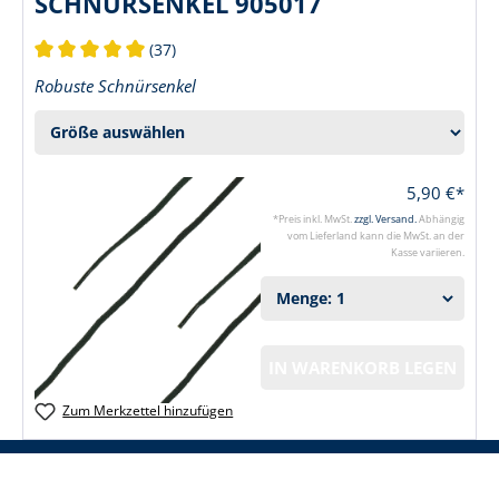
SCHNÜRSENKEL 905017
(37)
Durchschnittliche Bewertung von 5 von 5 Sternen
Robuste Schnürsenkel
5,90 €*
*Preis inkl. MwSt.
zzgl. Versand.
Abhängig
vom Lieferland kann die MwSt. an der
Kasse variieren.
IN WARENKORB LEGEN
Zum Merkzettel hinzufügen