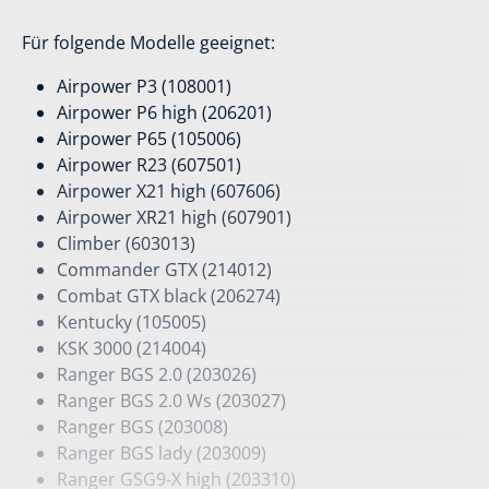
Für folgende Modelle geeignet:
Airpower P3 (108001)
Airpower P6 high (206201)
Airpower P65 (105006)
Airpower R23 (607501)
Airpower X21 high (607606)
Airpower XR21 high (607901)
Climber (603013)
Commander GTX (214012)
Combat GTX black (206274)
Kentucky (105005)
KSK 3000 (214004)
Ranger BGS 2.0 (203026)
Ranger BGS 2.0 Ws (203027)
Ranger BGS (203008)
Ranger BGS lady (203009)
Ranger GSG9-X high (203310)