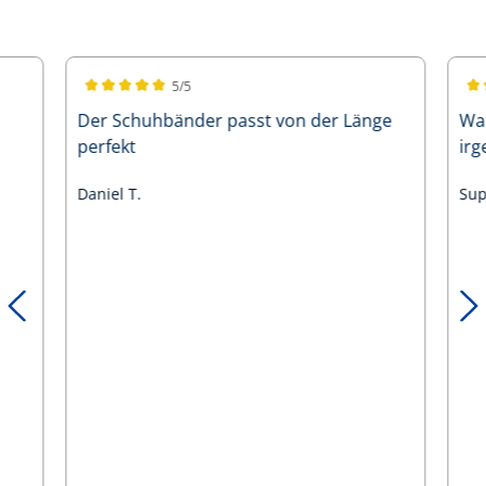
5/5
Durchschnittliche Bewertung von 5 von 5 Sternen
Dur
Der Schuhbänder passt von der Länge
War
perfekt
ir
Daniel T.
Sup