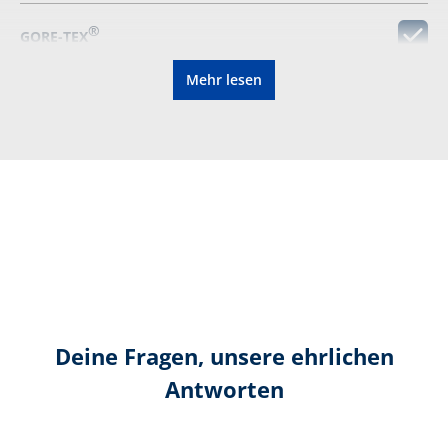
®
GORE-TEX
Mehr lesen
Entlastende Dämpfung
Vibramsohle
Wiederbesohlbar
Zertifizierung gemäß:
CE EN ISO
20347:2022+A1:2024 O6
HRO HI CI SC SR HRO FO
Deine Fragen, unsere ehrlichen
Farbe:
schwarz
Antworten
Höhe in cm:
17,0 cm