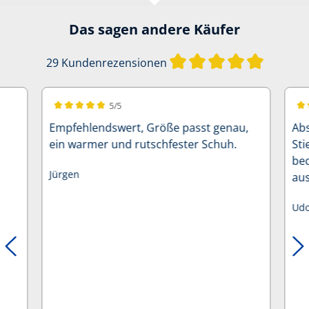
Das sagen andere Käufer
Durchschn
29 Kundenrezensionen
5/5
en
Durchschnittliche Bewertung von 5 von 5 Sternen
Dur
Empfehlendswert, Größe passt genau,
Abso
ein warmer und rutschfester Schuh.
Sti
be
Jürgen
Udo