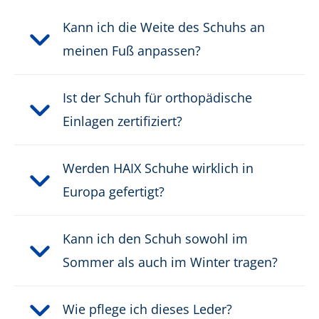
Kann ich die Weite des Schuhs an
Höhe:
hoch
meinen Fuß anpassen?
Obermaterial:
Leder
Ist der Schuh für orthopädische
Schutzklasse:
O2, O6
Einlagen zertifiziert?
Verschluss:
Klassische Schnürung
Werden HAIX Schuhe wirklich in
Wasserdicht:
wasserdicht durch GORE-
Europa gefertigt?
®
TEX
Kann ich den Schuh sowohl im
Gewicht pro Schuh:
780 g
Sommer als auch im Winter tragen?
PRODUKTBESCHREIBUNG HERUNTERLADEN
Wie pflege ich dieses Leder?