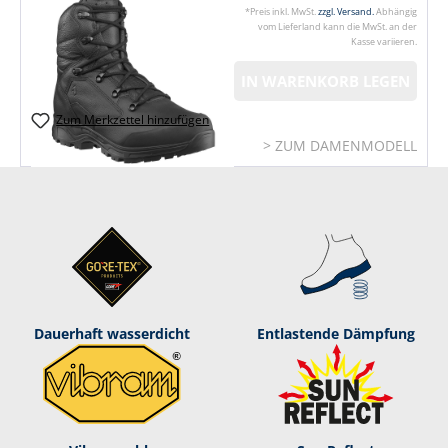
*Preis inkl. MwSt.
zzgl. Versand.
Abhängig
vom Lieferland kann die MwSt. an der
Kasse variieren.
IN WARENKORB LEGEN
Zum Merkzettel hinzufügen
> ZUM DAMENMODELL
Dauerhaft was­ser­dicht
Entlastende Dämpf­ung