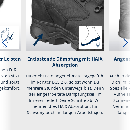
r Leisten
Entlastende Dämpfung mit HAIX
Angen
Absorption
inen Fuß.
isten sitzt
Du erlebst ein angenehmes Tragegefühl
Auch in d
 und sorgt
im Ranger BGS 2.0, selbst wenn Du
Dich im 
gekomfort,
mehrere Stunden unterwegs bist. Denn
Spezielle
der eingearbeitete Dämpfungskeil im
Aufheiz
Inneren federt Deine Schritte ab. Wir
Sonnene
nennen dies HAIX Absorption: für
Verminde
Schwung auch an langen Arbeitstagen.
Ranger