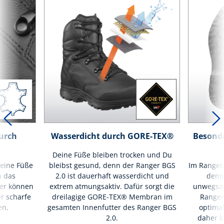
urch
Wasserdicht durch GORE-TEX®
Besond
Deine Füße bleiben trocken und Du
Deine Füße
bleibst gesund, denn der Ranger BGS
Im Ranger 
h das
2.0 ist dauerhaft wasserdicht und
denn
er können
extrem atmungsaktiv. Dafür sorgt die
unwegsam
r scharfe
dreilagige GORE-TEX® Membran im
Ranger
en.
gesamten Innenfutter des Ranger BGS
optima
2.0.
daher 