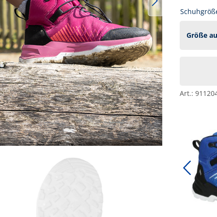
Schuhgröße
Art.:
91120