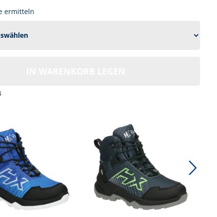
 ermitteln
IN WARENKORB LEGEN
4