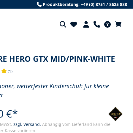
Produktberatung: +49 (0) 8751 / 8625 888
RE HERO GTX MID/PINK-WHITE
(1)
tliche Bewertung von 5 von 5 Sternen
oher, wetterfester Kinderschuh für kleine
er
0 €*
. MwSt.
zzgl. Versand.
Abhängig vom Lieferland kann die
r Kasse variieren.