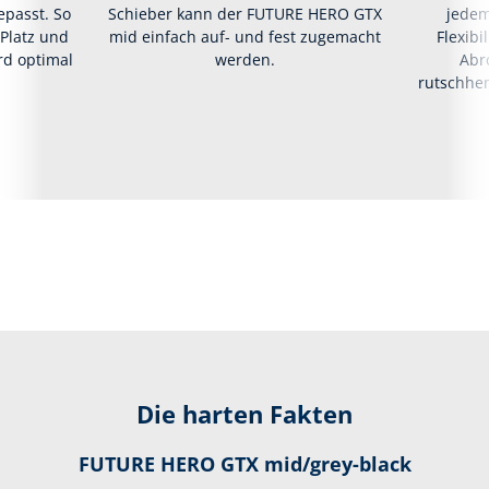
epasst. So
Schieber kann der FUTURE HERO GTX
jedem
Platz und
mid einfach auf- und fest zugemacht
Flexibi
rd optimal
werden.
Abro
rutschhe
Die harten Fakten
FUTURE HERO GTX mid/grey-black