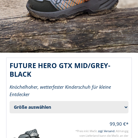
FUTURE HERO GTX MID/GREY-
BLACK
Knöchelhoher, wetterfester Kinderschuh für kleine
Entdecker
99,90 €*
*Preis inkl. MwSt.
zzgl. Versand.
Abhängig
vom Lieferland kann die MwSt. an der