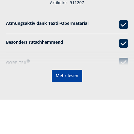
Artikelnr. 911207
Atmungsaktiv dank Textil-Obermaterial
Besonders rutschhemmend
®
GORE-TEX
Mehr lesen
Obermaterial:
Mikrofaser/Textil
Farbe:
grau, orange
Gewicht pro Schuh:
219 g
Höhe:
halbhoch