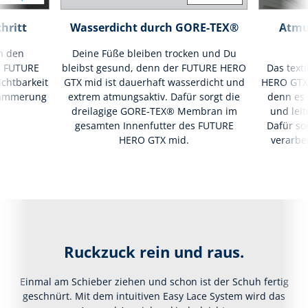
hritt
Wasserdicht durch GORE-TEX®
Atmu
an den
Deine Füße bleiben trocken und Du
s FUTURE
bleibst gesund, denn der FUTURE HERO
Das text
chtbarkeit
GTX mid ist dauerhaft wasserdicht und
HERO GTX 
 Dämmerung
extrem atmungsaktiv. Dafür sorgt die
denn es 
dreilagige GORE-TEX® Membran im
und leit
gesamten Innenfutter des FUTURE
Dafür so
HERO GTX mid.
verarbe
Ruckzuck rein und raus.
Einmal am Schieber ziehen und schon ist der Schuh fertig
geschnürt. Mit dem intuitiven Easy Lace System wird das