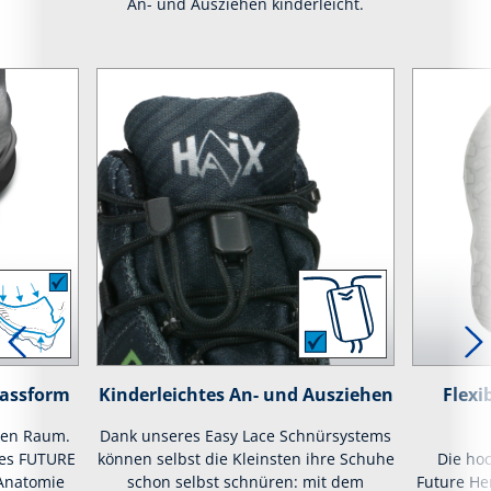
An- und Ausziehen kinderleicht.
Passform
Kinderleichtes An- und Ausziehen
Flexi
hen Raum.
Dank unseres Easy Lace Schnürsystems
des FUTURE
können selbst die Kleinsten ihre Schuhe
Die ho
Anatomie
schon selbst schnüren: mit dem
Future He