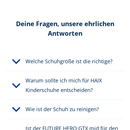
Modell für:
Kinder
Deine Fragen, unsere ehrlichen
Produktlinie:
Future Hero
Antworten
Saison:
Ganzjährig
Verschluss:
Easy Lace
Welche Schuhgröße ist die richtige?
Wasserdicht:
wasserdicht durch GORE-
®
Warum sollte ich mich für HAIX
TEX
Kinderschuhe entscheiden?
Wie ist der Schuh zu reinigen?
Ist der FUTURE HERO GTX mid für den