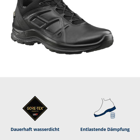
Dauerhaft was­ser­dicht
Entlastende Dämpf­ung