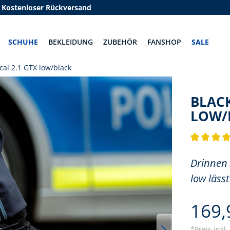
Kostenloser Rückversand
SCHUHE
BEKLEIDUNG
ZUBEHÖR
FANSHOP
SALE
cal 2.1 GTX low/black
BLACK
LOW/
Durchschnit
Drinnen 
low lässt
169,
*Preis inkl