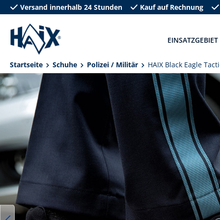
Versand innerhalb 24 Stunden
Kauf auf Rechnung
springen
Zur Hauptnavigation springen
EINSATZGEBIET
Startseite
Schuhe
Polizei / Militär
HAIX Black Eagle Tacti
Bildergalerie überspringen