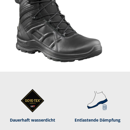
Dauerhaft was­ser­dicht
Entlastende Dämpf­ung