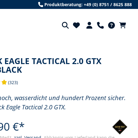
Produktberatung: +49 (0) 8751 / 8625 888
 EAGLE TACTICAL 2.0 GTX
BLACK
(323)
tliche Bewertung von 5 von 5 Sternen
och, wasserdicht und hundert Prozent sicher.
ck Eagle Tactical 2.0 GTX.
90 €*
. MwSt.
zzgl. Versand.
Abhängig vom Lieferland kann die