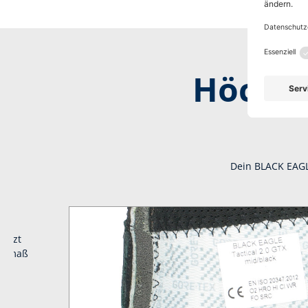
Höchst
Dein BLACK EAGLE
sitzt
hstmaß