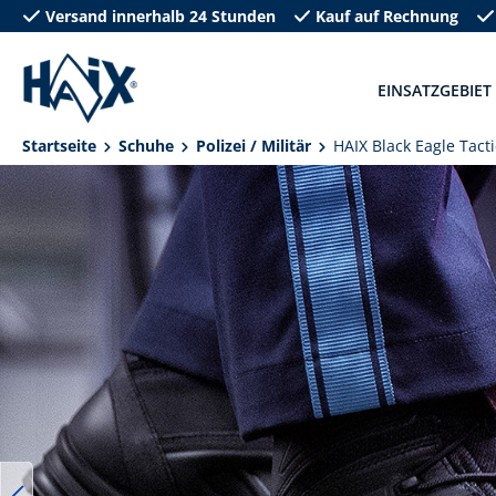
Versand innerhalb 24 Stunden
Kauf auf Rechnung
springen
Zur Hauptnavigation springen
EINSATZGEBIET
Startseite
Schuhe
Polizei / Militär
HAIX Black Eagle Tact
Bildergalerie überspringen