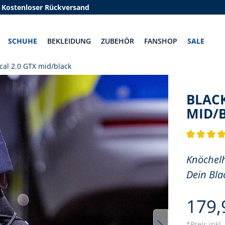
Kostenloser Rückversand
SCHUHE
BEKLEIDUNG
ZUBEHÖR
FANSHOP
SALE
ical 2.0 GTX mid/black
BLACK
MID/
Durchschnit
Knöchelh
Dein Bla
179,
*Preis inkl