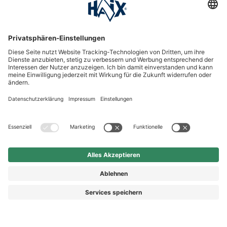
International
HAIX Group
Shop Service
Newsletter
Follow us
Kauf auf Rechnung
Rechnungskauf
Vorkasse
Nachnahme
© 2026 HAIX GROUP
AGB
IMPRESSUM