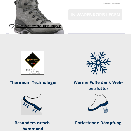
Kasse variieren.
IN WARENKORB LEGEN
Zum Merkzettel hinzufügen
Ther­mi­um Tech­no­lo­gie
Warme Füße dank Web­
pelz­fut­ter
Besonders rutsch­
Entlastende Dämpf­ung
hemmend