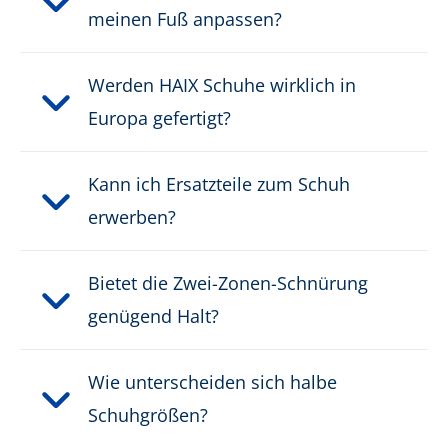
meinen Fuß anpassen?
Wasserdicht:
wasserdicht durch GORE-
®
TEX
Werden HAIX Schuhe wirklich in
Europa gefertigt?
Gewicht pro Schuh:
807 g
Kann ich Ersatzteile zum Schuh
Innenmaterial:
Webpelz, GORE-TEX®
Thermium
erwerben?
Bietet die Zwei-Zonen-Schnürung
genügend Halt?
Wie unterscheiden sich halbe
Schuhgrößen?