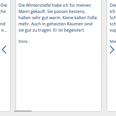
Durchschnittliche Bewertung von 5 von 5 Sternen
Dur
-Die
Die Winterstiefel habe ich für meinen
Die
oche
Mann gekauft. Sie passen bestens,
Ich
halten sehr gut warm. Keine kalten Füße
Sc
und
mehr. Auch in geheizten Räumen sind
sc
 ich
sie gut zu tragen. Er ist begeistert.
sup
wür
Silvia .
Man
..
sch
Fal
und
im 
rec
zum
auf