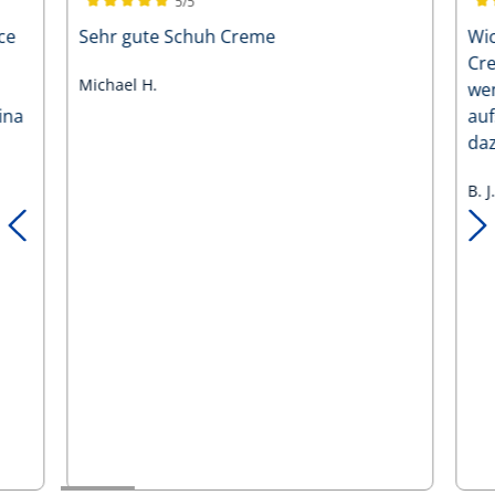
5/5
Durchschnittliche Bewertung von 5 von 5 Sternen
Dur
Sehr gute Schuh Creme
Wic
Cre
Michael H.
we
ina
au
daz
fes
B. J