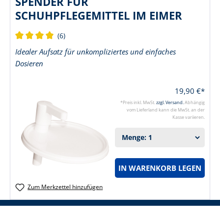
SPENDER FÜR
SCHUHPFLEGEMITTEL IM EIMER
(6)
Durchschnittliche Bewertung von 4 von 5 Sternen
Idealer Aufsatz für unkompliziertes und einfaches
Dosieren
19,90 €*
*Preis inkl. MwSt.
zzgl. Versand.
Abhängig
vom Lieferland kann die MwSt. an der
Kasse variieren.
IN WARENKORB LEGEN
Zum Merkzettel hinzufügen