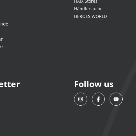
HAIX Stores
Händlersuche
HEROES WORLD
ande
en
rk
d
etter
Follow us