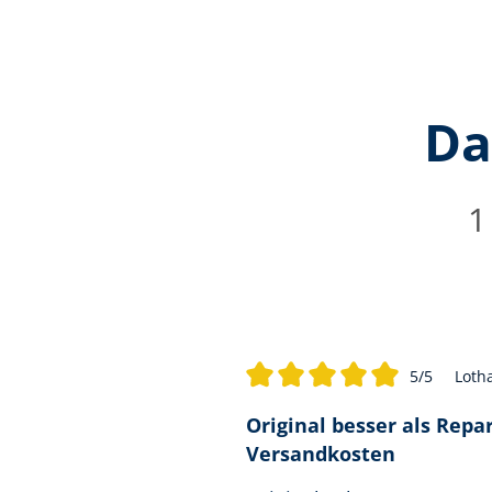
Da
1
5/5
Lotha
Durchschnittliche Bewertung von
Original besser als Repa
Versandkosten für Klein