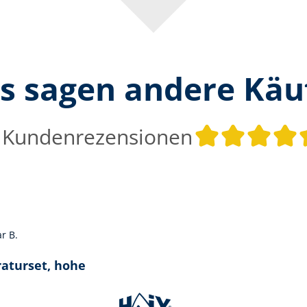
s sagen andere Käu
 Kundenrezensionen
r B.
 5 von 5 Sternen
raturset, hohe
paket