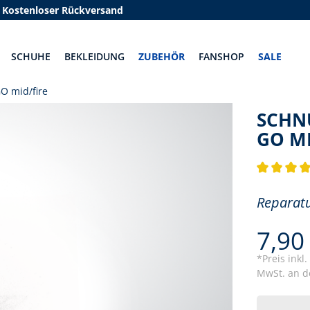
Kostenloser Rückversand
SCHUHE
BEKLEIDUNG
ZUBEHÖR
FANSHOP
SALE
O mid/fire
SCHN
GO MI
Durchschnit
Reparat
7,90
*Preis inkl
MwSt. an de