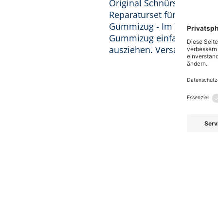
Original Schnürsenkel mi
Reparaturset für genau die
Gummizug - Im Vergleich 
Gummizug einfach praktis
ausziehen. Versandkosten