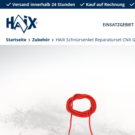
Versand innerhalb 24 Stunden
Kauf auf Rechnung
springen
Zur Hauptnavigation springen
EINSATZGEBIET
Startseite
Zubehör
HAIX Schnürsenkel Reparaturset CNX G