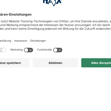
t Gummizug,
sen Artikel ohne
unkomfortabel da mit
cher zum an- und
 f…
Mehr lesen
Eigene Bewertung abgeben