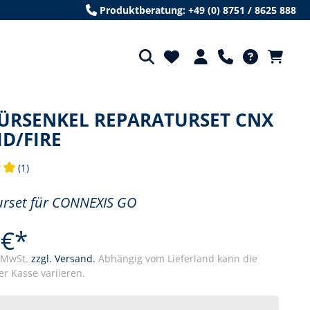
Produktberatung: +49 (0) 8751 / 8625 888
ÜRSENKEL REPARATURSET CNX
D/FIRE
(1)
tliche Bewertung von 5 von 5 Sternen
urset für CONNEXIS GO
 €*
. MwSt.
zzgl. Versand.
Abhängig vom Lieferland kann die
r Kasse variieren.