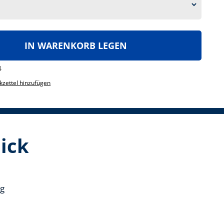
IN WARENKORB LEGEN
4
zettel hinzufügen
lick
ng