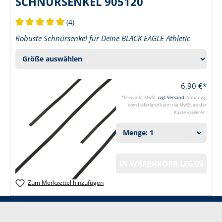
SCHNÜRSENKEL 905120
(4)
Durchschnittliche Bewertung von 5 von 5 Sternen
Robuste Schnürsenkel für Deine BLACK EAGLE Athletic
6,90 €*
*Preis inkl. MwSt.
zzgl. Versand.
Abhängig
vom Lieferland kann die MwSt. an der
Kasse variieren.
IN WARENKORB LEGEN
Zum Merkzettel hinzufügen