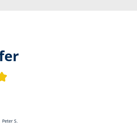
fer
Durchschnittliche Bewertung v
Peter S.
ng von 5 von 5 Sternen