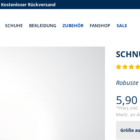
Kostenloser Rückversand
SCHUHE
BEKLEIDUNG
ZUBEHÖR
FANSHOP
SALE
SCHN
Durchschnit
Robuste 
5,90
*Preis inkl
MwSt. an de