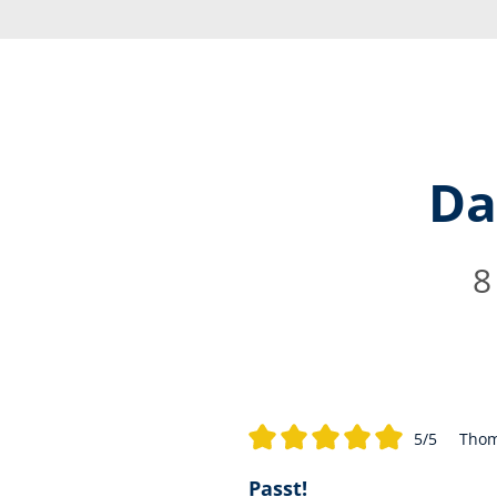
Da
8
5/5
Thom
Durchschnittliche Bewertung von
Passt!