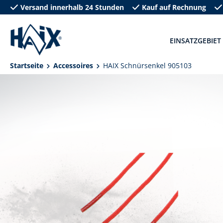
Versand innerhalb 24 Stunden
Kauf auf Rechnung
springen
Zur Hauptnavigation springen
EINSATZGEBIET
Startseite
Accessoires
HAIX Schnürsenkel 905103