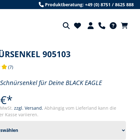
Produktberatung: +49 (0) 8751 / 8625 888
ÜRSENKEL 905103
(7)
tliche Bewertung von 5 von 5 Sternen
Schnürsenkel für Deine BLACK EAGLE
 €*
. MwSt.
zzgl. Versand.
Abhängig vom Lieferland kann die
r Kasse variieren.