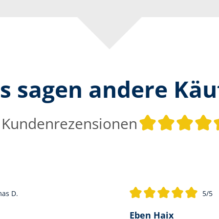
s sagen andere Käu
 Kundenrezensionen
as D.
5/5
 5 von 5 Sternen
Durchschnittliche Bewertu
Eben Haix