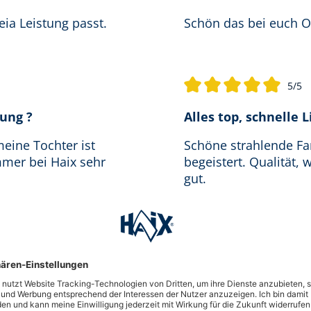
ia Leistung passt.
Schön das bei euch Ori
5/5
 5 von 5 Sternen
Durchschnittliche Bewertu
rung ?
Alles top, schnelle 
eine Tochter ist
Schöne strahlende Fa
immer bei Haix sehr
begeistert. Qualität,
gut.
ere Rezensionen ansehen
Eigene Bewertung ab