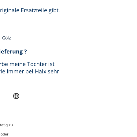
ginale Ersatzteile gibt.
Gölz
ng von 5 von 5 Sternen
Lieferung ?
rbe meine Tochter ist
 wie immer bei Haix sehr
geben