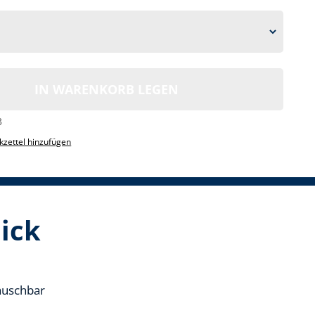
IN WARENKORB LEGEN
3
zettel hinzufügen
lick
tauschbar