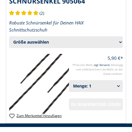
SCHNÜRSENKEL 905064
(2)
Durchschnittliche Bewertung von 5 von 5 Sternen
Robuste Schnürsenkel für Deinen HAIX
Schnittschutzschuh
5,90 €*
*Preis inkl. MwSt.
zzgl. Versand.
Abhängig
vom Lieferland kann die MwSt. an der
Kasse variieren.
IN WARENKORB LEGEN
Zum Merkzettel hinzufügen