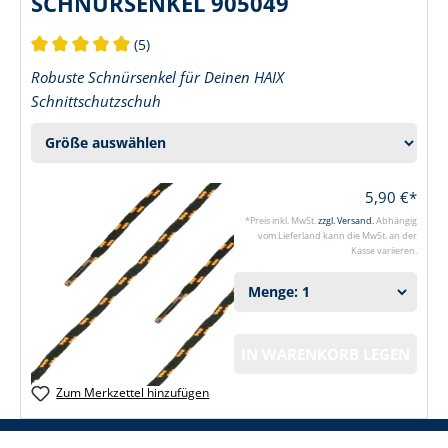
SCHNÜRSENKEL 905049
(5)
Durchschnittliche Bewertung von 5 von 5 Sternen
Robuste Schnürsenkel für Deinen HAIX
Schnittschutzschuh
5,90 €*
*Preis inkl. MwSt.
zzgl. Versand.
Abhängig
vom Lieferland kann die MwSt. an der
Kasse variieren.
IN WARENKORB LEGEN
Zum Merkzettel hinzufügen