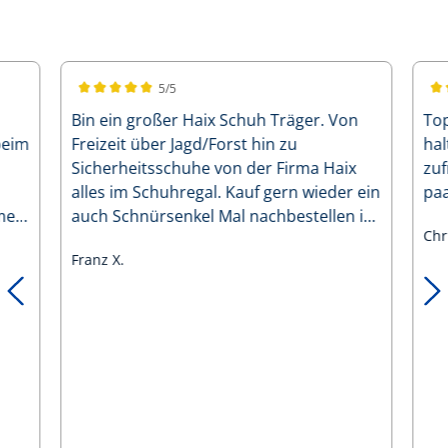
5/5
Durchschnittliche Bewertung von 5 von 5 Sternen
Dur
Bin ein großer Haix Schuh Träger. Von
Top
beim
Freizeit über Jagd/Forst hin zu
hal
Sicherheitsschuhe von der Firma Haix
zufrieden.
alles im Schuhregal. Kauf gern wieder ein
pa
mer
auch Schnürsenkel Mal nachbestellen ist
Chr
kein Problem. Viele Grüße aus
Franz X.
MITTELFRANKEN