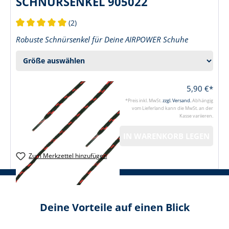
SCHNÜRSENKEL 905022
(2)
Durchschnittliche Bewertung von 5 von 5 Sternen
Robuste Schnürsenkel für Deine AIRPOWER Schuhe
5,90 €*
*Preis inkl. MwSt.
zzgl. Versand.
Abhängig
vom Lieferland kann die MwSt. an der
Kasse variieren.
IN WARENKORB LEGEN
Zum Merkzettel hinzufügen
Deine Vorteile auf einen Blick