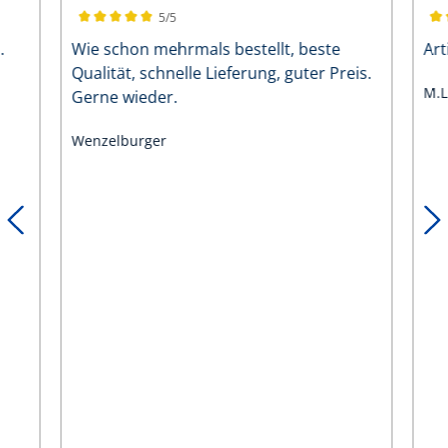
5/5
Durchschnittliche Bewertung von 5 von 5 Sternen
Dur
s.
Wie schon mehrmals bestellt, beste
Qualität, schnelle Lieferung, guter Preis.
M.L
Gerne wieder.
Wenzelburger