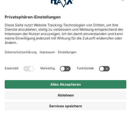
HAIX Group
Shop Service
Newsletter
Follow us
Kauf auf Rechnung
Rechnungskauf
5,90 €
Vorkasse
Nachnahme
Preis inkl. MwSt.
zzgl. Versand.
Abhängig vom Lieferland kann die MwSt. an der Kasse
variieren.
© 2026 HAIX GROUP
AGB
IMPRESSUM
WIDERRUFSRECHT
DATENSCHUTZ