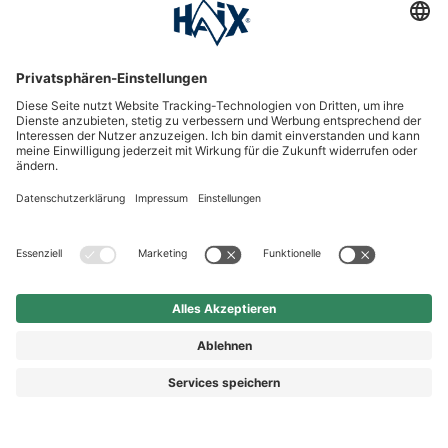
International
HAIX Group
Shop Service
Newsletter
Follow us
Kauf auf Rechnung
Rechnungskauf
7,90 €
In Warenkorb
Vorkasse
Nachnahme
legen
Preis inkl. MwSt.
zzgl. Versand.
Abhängig vom Lieferland kann die MwSt. an der Kasse
variieren.
© 2026 HAIX GROUP
AGB
IMPRESSUM