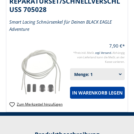
REPARATURSET/SCHNELLVERSCHL
USS 705028
Smart Lacing Schnürsenkel für Deinen BLACK EAGLE
Adventure
7,90 €*
*Preis inkl. MwSt.
zzgl. Versand.
Abhängig
vom Lieferland kann die MwSt. an der
Kasse variieren.
IN WARENKORB LEGEN
Zum Merkzettel hinzufügen