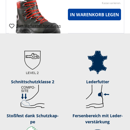
Kasse variieren.
IN WARENKORB LEGEN
Zum Merkzettel hinzufügen
Schnitt­schutz­klas­se 2
Lederfutter
Stoßfest dank Schutz­kap­
Fer­sen­be­reich mit Leder­
pe
verstärkung