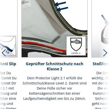
nti Slip
Geprüfter Schnittschutz nach
Stoßfes
Klasse 2
ebst Du
Die Unv
. Damit Du
Dein Protector Light 2.1 erfüllt die
wichtig. De
 bietet Dir
Schnittschutzklasse Level 2. Damit sind
mit der Co
t 2.1 mit
Deine Füße sicher vor
Die an
chung und
Kettensägenschnitten bei einer
Kunststof
ktion eine
Laufgeschwindigkeit von bis zu 24m/s.
Sicherhe
ung und
geht nach 
ten Böden.
ihre Urs