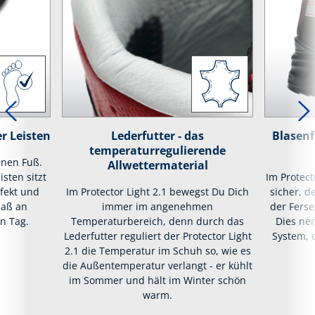
r Leisten
Lederfutter - das
Blasenf
temperaturregulierende
inen Fuß.
Allwettermaterial
isten sitzt
Im Protect
rfekt und
Im Protector Light 2.1 bewegst Du Dich
sicher, d
maß an
immer im angenehmen
der Ferse
n Tag.
Temperaturbereich, denn durch das
Dies nen
Lederfutter reguliert der Protector Light
System, 
2.1 die Temperatur im Schuh so, wie es
die Außentemperatur verlangt - er kühlt
im Sommer und hält im Winter schön
warm.