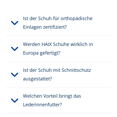
Durchtrittsicherheit:
ja
Ist der Schuh für orthopädische
Schnittschutzklasse:
Klasse 2
Einlagen zertifiziert?
Schutzklasse:
S3
Werden HAIX Schuhe wirklich in
Europa gefertigt?
Verschluss:
Klassische Schnürung
Wasserdicht:
wasserabweisend
Ist der Schuh mit Schnittschutz
ausgestattet?
Gewicht pro Schuh:
977 g
KWF-geprüft:
Welchen Vorteil bringt das
KWF-STANDARD
Lederinnenfutter?
PRODUKTBESCHREIBUNG HERUNTERLADEN