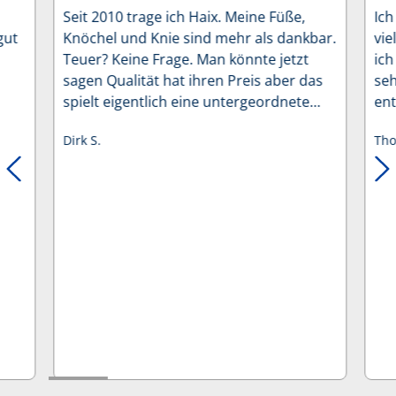
Durchschnittliche Bewertung von 5 von 5 Sternen
Dur
Seit 2010 trage ich Haix. Meine Füße,
Ich
gut
Knöchel und Knie sind mehr als dankbar.
vie
Teuer? Keine Frage. Man könnte jetzt
ich
sagen Qualität hat ihren Preis aber das
seh
spielt eigentlich eine untergeordnete
ent
Rolle. Das Entscheidende ist der perfekte
ge
Dirk S.
Tho
Schuh an einem nicht perfekten Fuß.
er
Deswegen brauche ich Haix. In den
übe
letzten 15 Jahren hatte ich eine
Mas
Reklamation, die sofort ohne Theater
an
erledigt wurde. Danke an die Bosse bei
zu 
Haix, für die seit Jahrzehnten
Ein
gleichbleibende Qualität, das ist nicht
au
selbstverständlich. Gerade heute in
Ein
einem Zeitalter wo Gesundheit immer
wichtiger wird.