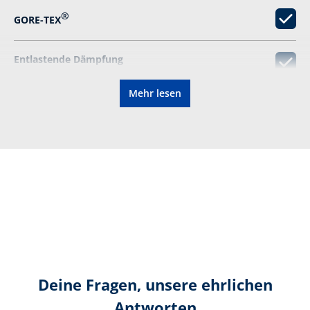
®
GORE-TEX
Entlastende Dämpfung
Mehr lesen
Austauschbare Krallenelemente
Wiederbesohlbar
Schnittschutzklasse 3
Zertifizierung gemäß:
CE 0193 EN ISO 20345:2011
S2 HI CI WR HRO SRA +
Level 3
Deine Fragen, unsere ehrlichen
Farbe:
schwarz
Antworten