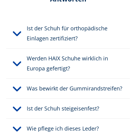
Höhe in cm:
20,0 cm
Ist der Schuh für orthopädische
Obermaterial:
Veloursleder
Einlagen zertifiziert?
Schnittschutzklasse:
Klasse 3
Werden HAIX Schuhe wirklich in
Schutzklasse:
S2
Europa gefertigt?
Verschluss:
Zwei-Zonen-Schnürung
Was bewirkt der Gummirandstreifen?
Wasserdicht:
wasserdicht durch GORE-
®
TEX
Ist der Schuh steigeisenfest?
Gewicht pro Schuh:
1370 g
Wie pflege ich dieses Leder?
KWF-geprüft:
KWF-PROFI