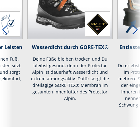
r Leisten
Wasserdicht durch GORE-TEX®
Entlast
inen Fuß.
Deine Füße bleiben trocken und Du
isten sitzt
bleibst gesund, denn der Protector
Du erlebs
 und sorgt
Alpin ist dauerhaft wasserdicht und
im Prot
gekomfort,
extrem atmungsaktiv. Dafür sorgt die
mehrere S
dreilagige GORE-TEX® Membran im
der eing
gesamten Innenfutter des Protector
Inneren 
Alpin.
nennen
Schwung a