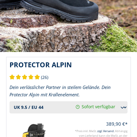
PROTECTOR ALPIN
(26)
Durchschnittliche Bewertung von 5 von 5 Sternen
Dein verlässlicher Partner in steilem Gelände. Dein
Protector Alpin mit Krallenelement.
Sofort verfügbar
389,90 €*
*Preis inkl. MwSt.
zzgl. Versand.
Abhängig
vom Lieferland kann die MwSt. an der