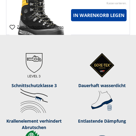
Kasse variieren.
IN WARENKORB LEGEN
Zum Merkzettel hinzufügen
Schnittschutzklasse 3
Dauerhaft was­ser­dicht
Kral­len­ele­ment ver­hin­dert
Entlastende Dämpf­ung
Ab­rut­schen