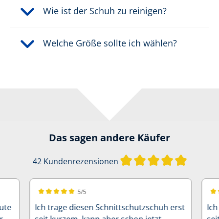
Wie ist der Schuh zu reinigen?
Welche Größe sollte ich wählen?
Das sagen andere Käufer
Durchschn
42 Kundenrezensionen
5/5
Durchschnittliche Bewertung von 5 von 5 Sternen
Dur
Gute
Ich trage diesen Schnittschutzschuh erst
Ich