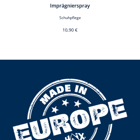
Imprägnierspray
Schuhpflege
10,90 €