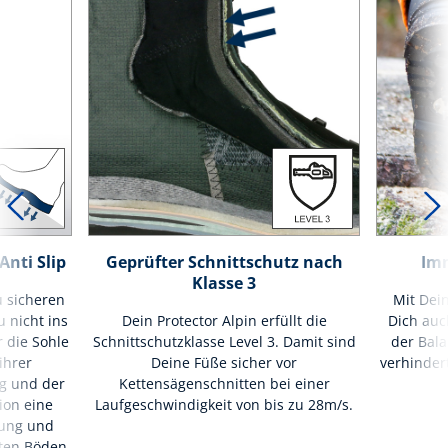
nti Slip
Geprüfter Schnittschutz nach
Imm
Klasse 3
u sicheren
Mit Dei
u nicht ins
Dein Protector Alpin erfüllt die
Dich auc
r die Sohle
Schnittschutzklasse Level 3. Damit sind
der Bala
ihrer
Deine Füße sicher vor
verhindert
g und der
Kettensägenschnitten bei einer
ion eine
Laufgeschwindigkeit von bis zu 28m/s.
ung und
ten Böden.