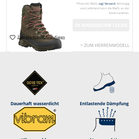
*Preis inkl. MwSt.
zzgl. Versand.
Abhängig
vom Lieferland kann die MwSt. an der
Kasse variieren.
IN WARENKORB LEGEN
Zum Merkzettel hinzufügen
> ZUM HERRENMODELL
Dauerhaft was­ser­dicht
Entlastende Dämpf­ung