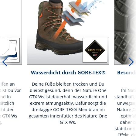
Wasserdicht durch GORE-TEX®
Besond
ifen an
Deine Füße bleiben trocken und Du
ist Du vor
bleibst gesund, denn der Nature One
Im Nat
nd in
GTX Ws ist dauerhaft wasserdicht und
standhaft,
ätzlich
extrem atmungsaktiv. Dafür sorgt die
unwegsam
ht der
dreilagige GORE-TEX® Membran im
Nature O
e GTX Ws
gesamten Innenfutter des Nature One
optima
.
GTX Ws.
daher 
stabil und
Effekt, 