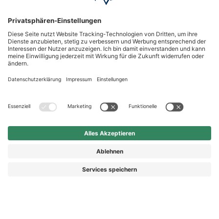
HAIX Group
Shop Service
Newsletter
Follow us
Kauf auf Rechnung
Rechnungskauf
279,90 €
Vorkasse
Nachnahme
Preis inkl. MwSt.
zzgl. Versand.
Abhängig vom Lieferland kann die MwSt. an der Kasse
variieren.
© 2026 HAIX GROUP
AGB
IMPRESSUM
WIDERRUFSRECHT
DATENSCHUTZ