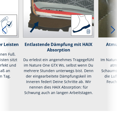
r Leisten
Entlastende Dämpfung mit HAIX
Atmu
Absorption
inen Fuß.
isten sitzt
Du erlebst ein angenehmes Tragegefühl
Im Natur
rfekt und
im Nature One GTX Ws, selbst wenn Du
atm
maß an
mehrere Stunden unterwegs bist. Denn
Schaumst
n Tag.
der eingearbeitete Dämpfungskeil im
die Luf
Inneren federt Deine Schritte ab. Wir
Feuch
nennen dies HAIX Absorption: für
Schwung auch an langen Arbeitstagen.