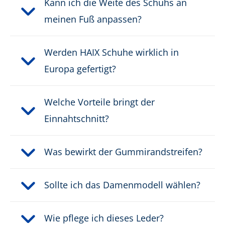
Kann ich die Weite des Schuhs an
meinen Fuß anpassen?
Schutzklasse:
O6
Werden HAIX Schuhe wirklich in
Verschluss:
Klassische Schnürung
Europa gefertigt?
Wasserdicht:
wasserdicht durch GORE-
®
TEX
Welche Vorteile bringt der
Einnahtschnitt?
Gewicht pro Schuh:
730 g
Was bewirkt der Gummirandstreifen?
PRODUKTBESCHREIBUNG HERUNTERLADEN
Sollte ich das Damenmodell wählen?
Wie pflege ich dieses Leder?