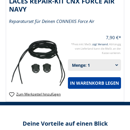
LACES REPAIR-KIT CNX FORCE AIR
NAVY
Reparaturset für Deinen CONNEXIS Force Air
7,90 €*
*Preis inkl. MwSt.
zzgl. Versand.
Abhängig
vom Lieferland kann die MwSt. an der
Kasse variieren.
IN WARENKORB LEGEN
Zum Merkzettel hinzufügen
Deine Vorteile auf einen Blick