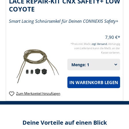
LACE REPAIR-KIT CNX SAFETY+ LOW
COYOTE
Smart Lacing Schnürsenkel für Deinen CONNEXIS Safety+
7,90 €*
*Preis inkl. MwSt.
zzgl. Versand.
Abhängig
vom Lieferland kann die MwSt. an der
Kasse variieren.
IN WARENKORB LEGEN
Zum Merkzettel hinzufügen
Deine Vorteile auf einen Blick