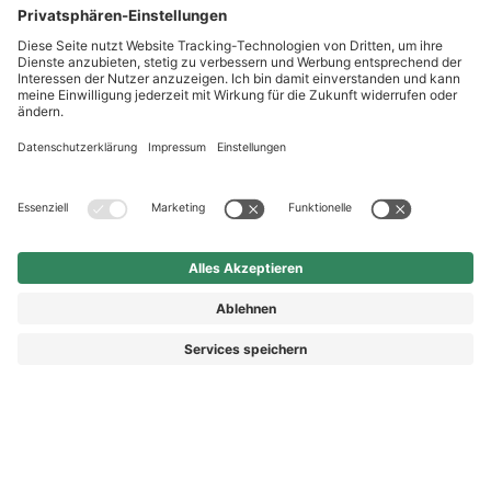
Shop Service
Newsletter
Follow us
Kauf auf Rechnung
Rechnungskauf
7,90 €
In Warenkorb
Vorkasse
Nachnahme
legen
Preis inkl. MwSt.
zzgl. Versand.
Abhängig vom Lieferland kann die MwSt. an der Kasse
variieren.
© 2026 HAIX GROUP
AGB
IMPRESSUM
WIDERRUFSRECHT
DATENSCHUTZ
DATENSCHUTZEINSTELLUNGEN