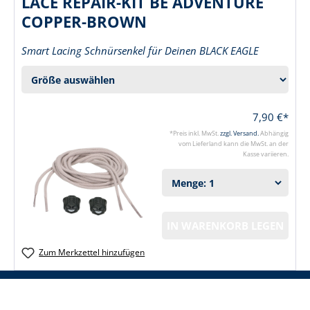
LACE REPAIR-KIT BE ADVENTURE
COPPER-BROWN
Smart Lacing Schnürsenkel für Deinen BLACK EAGLE
7,90 €*
*Preis inkl. MwSt.
zzgl. Versand.
Abhängig
vom Lieferland kann die MwSt. an der
Kasse variieren.
IN WARENKORB LEGEN
Zum Merkzettel hinzufügen