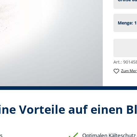
Art.:
90145
Zum Merk
ne Vorteile auf einen B
es
Optimalen Kälteschutz