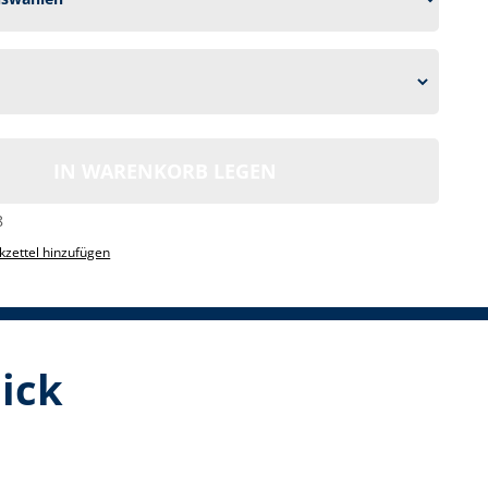
IN WARENKORB LEGEN
8
zettel hinzufügen
lick