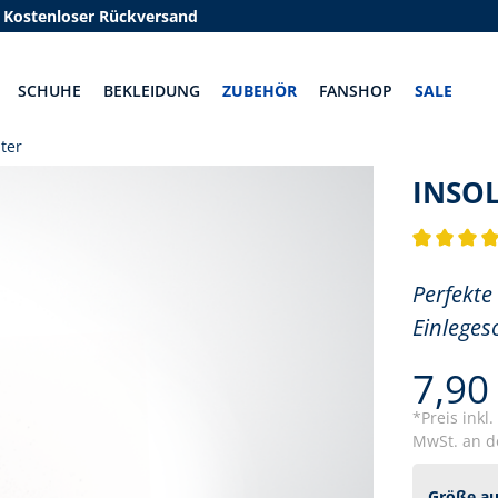
Kostenloser Rückversand
SCHUHE
BEKLEIDUNG
ZUBEHÖR
FANSHOP
SALE
nter
INSOL
Durchschnit
Perfekte
Einleges
7,90
*Preis inkl
MwSt. an de