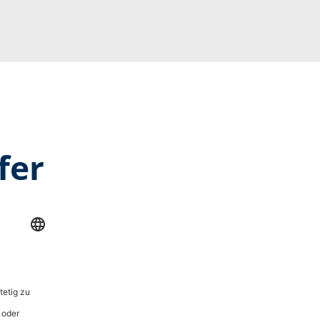
fer
Durchschnittliche Bewertung 
Danny D.