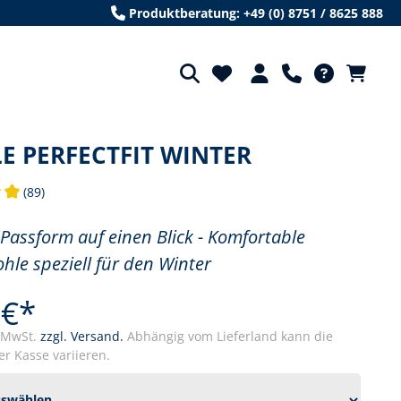
Produktberatung: +49 (0) 8751 / 8625 888
E PERFECTFIT WINTER
(89)
tliche Bewertung von 5 von 5 Sternen
 Passform auf einen Blick - Komfortable
ohle speziell für den Winter
 €*
. MwSt.
zzgl. Versand.
Abhängig vom Lieferland kann die
r Kasse variieren.