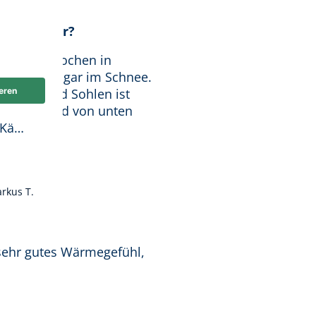
ng von 5 von 5 Sternen
viel Früher?
nun zwei Wochen in
e Woche sogar im Schnee.
en Standard Sohlen ist
ie Füße sind von unten
 Kä…
rkus T.
ng von 4 von 5 Sternen
 sehr gutes Wärmegefühl,