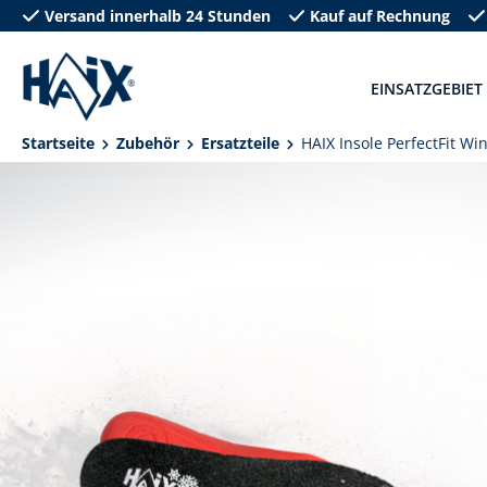
Versand innerhalb 24 Stunden
Kauf auf Rechnung
springen
Zur Hauptnavigation springen
EINSATZGEBIET
Startseite
Zubehör
Ersatzteile
HAIX Insole PerfectFit Wi