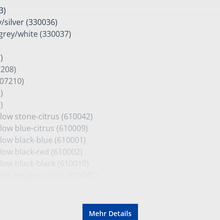
3)
y/silver (330036)
 grey/white (330037)
)
7208)
607210)
)
)
 low stone-citrus (610042)
 low blue-citrus (610009)
 low black-blue (610001)
 low black-red (610002)
 low black-black (610010)
1 Ws low grey-mint (610041)
 mid black-blue (610015)
1 mid black-orange (610017)
 mid black-red (610018)
Mehr Details