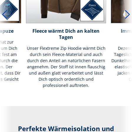
Kapuze
Fleece wärmt Dich an kalten
Imme
Tagen
hat zur
 um Dich
Unser Flextreme Zip Hoodie wärmt Dich
Dezente
t fest am
durch sein Fleece-Material und auch
Tageslich
durch die
durch den Anteil an natürlichen Fasern
Dunkelheit
n. Der
angenehm. Der Stoff ist innen flauschig
elastisc
t, dass Dir
und außen glatt verarbeitet und lässt
Jacken
s Gesicht
Dich optisch ordentlich und
C
professionell auftreten.
Perfekte Wärmeisolation und