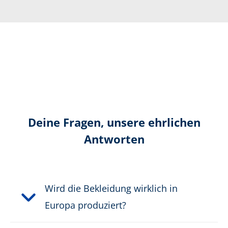
Waschbar bei:
60°
Kapuze:
fest, adjustierbar
Material:
Oberstoff: 93% Polyester,
7% Elastolefin,
Bündchenware: 84%
Nylon, 16 % Elastolefin
Deine Fragen, unsere ehrlichen
Antworten
Wird die Bekleidung wirklich in
Europa produziert?