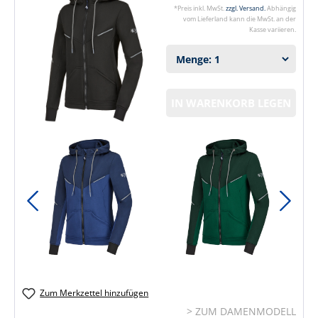
*Preis inkl. MwSt.
zzgl. Versand.
Abhängig
vom Lieferland kann die MwSt. an der
Kasse variieren.
IN WARENKORB LEGEN
Zum Merkzettel hinzufügen
> ZUM DAMENMODELL