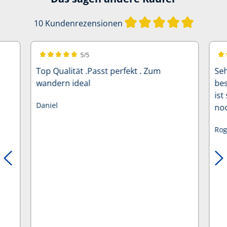
Durchschn
10 Kundenrezensionen
5/5
Durchschnittliche Bewertung von 5 von 5 Sternen
Dur
Top Qualität .Passt perfekt . Zum
Seh
wandern ideal
bes
ist
Daniel
noc
Rog