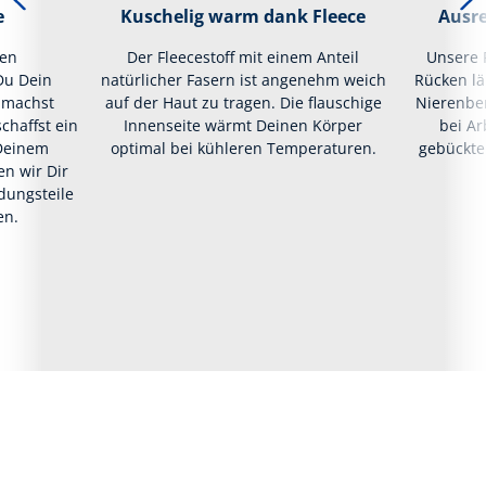
e
Kuschelig warm dank Fleece
Ausr
hen
Der Fleecestoff mit einem Anteil
Unsere 
Du Dein
natürlicher Fasern ist angenehm weich
Rücken lä
, machst
auf der Haut zu tragen. Die flauschige
Nierenber
chaffst ein
Innenseite wärmt Deinen Körper
bei Ar
Deinem
optimal bei kühleren Temperaturen.
gebückter
n wir Dir
idungsteile
en.