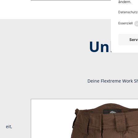
Unbes
Deine Flextreme Work S
les
hkeit,