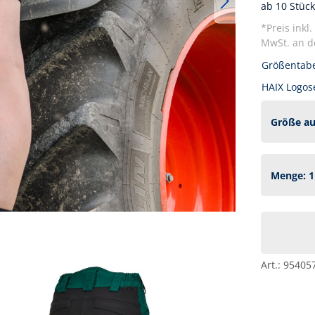
ab 10 Stück
*Preis inkl
MwSt. an de
Größentabe
HAIX Logos
Art.:
95405