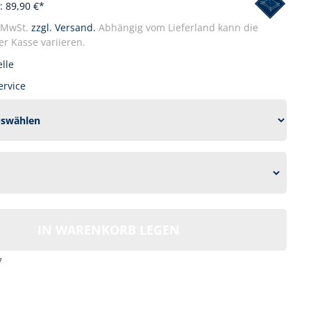
: 89,90 €*
. MwSt.
zzgl. Versand.
Abhängig vom Lieferland kann die
r Kasse variieren.
lle
ervice
IN WARENKORB LEGEN
7