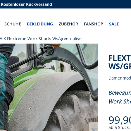
Kostenloser Rückversand
SCHUHE
BEKLEIDUNG
ZUBEHÖR
FANSHOP
SALE
AIX Flextreme Work Shorts Ws/green-olive
FLEX
WS/G
Damenmode
Bewegung
Work Sho
99,9
ab 5 Stück: