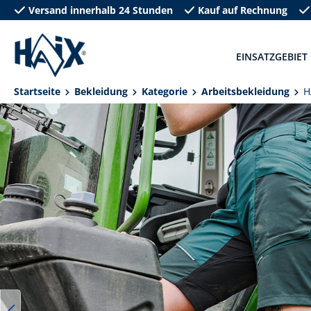
Versand innerhalb 24 Stunden
Kauf auf Rechnung
springen
Zur Hauptnavigation springen
EINSATZGEBIET
Startseite
Bekleidung
Kategorie
Arbeitsbekleidung
H
Bildergalerie überspringen