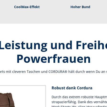
CoolMax-Effekt
Hoher Bund
 Leistung und Freihe
Powerfrauen
orts mit cleveren Taschen und CORDURA® hält durch wenn Du an w
Robust dank Cordura
Durch das extrem robuste Hauptmat
strapazierfähig. Dank des vernäht
Work Shorts Ws allen Herausforde