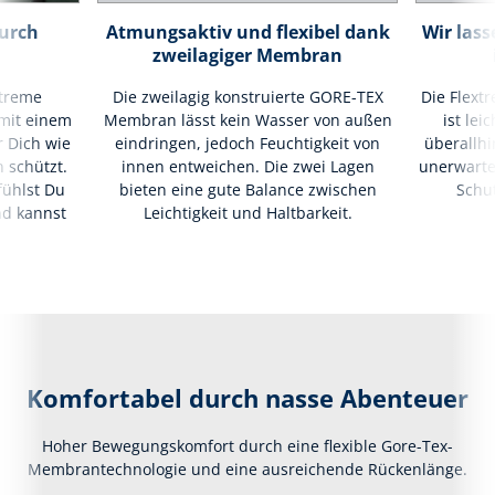
urch
Atmungsaktiv und flexibel dank
Wir las
zweilagiger Membran
xtreme
Die zweilagig konstruierte GORE-TEX
Die Flext
 mit einem
Membran lässt kein Wasser von außen
ist le
r Dich wie
eindringen, jedoch Feuchtigkeit von
überallh
 schützt.
innen entweichen. Die zwei Lagen
unerwartet
fühlst Du
bieten eine gute Balance zwischen
Schut
nd kannst
Leichtigkeit und Haltbarkeit.
Komfortabel durch nasse Abenteuer
Hoher Bewegungskomfort durch eine flexible Gore-Tex-
Membrantechnologie und eine ausreichende Rückenlänge.