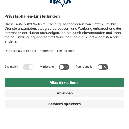
HAIX Group
Shop Service
Newsletter
Follow us
Kauf auf Rechnung
Rechnungskauf
Ab 269,90 €
In Warenkorb
Vorkasse
Nachnahme
legen
Preis inkl. MwSt.
zzgl. Versand.
Abhängig vom Lieferland kann die MwSt. an der Kasse
variieren.
© 2026 HAIX GROUP
AGB
IMPRESSUM
WIDERRUFSRECHT
DATENSCHUTZ