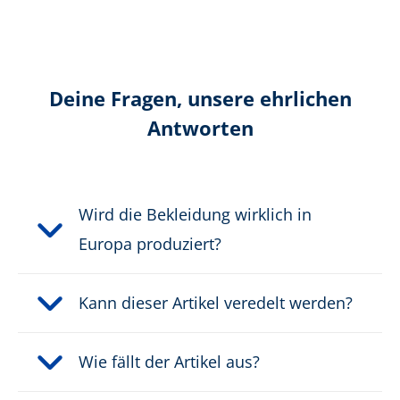
Zertifizierung gemäß:
EN 343
Farbe:
grün
Deine Fragen, unsere ehrlichen
Antworten
Grammatur:
167 g
Waschbar bei:
60°
Wird die Bekleidung wirklich in
Kapuze:
fest
Europa produziert?
Material:
Elastische Einsätze: 44 %
Polyester, 37 % Polyamid,
Kann dieser Artikel veredelt werden?
19 % Elasthan,
Funktionsschicht:
Bikomponentenmembran
Wie fällt der Artikel aus?
auf Basis ePTFE, Hauptstoff
Oberware: 100 % Polyester,