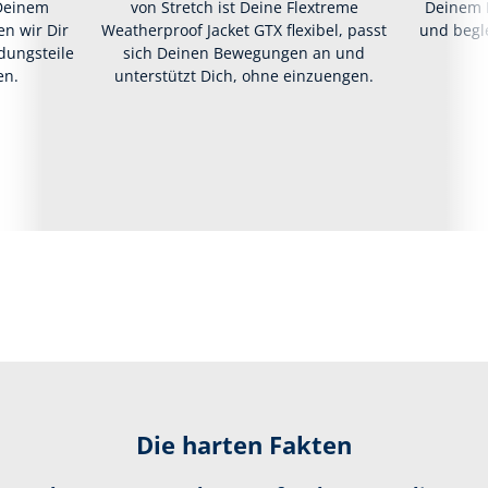
Deinem
von Stretch ist Deine Flextreme
Deinem 
n wir Dir
Weatherproof Jacket GTX flexibel, passt
und begle
idungsteile
sich Deinen Bewegungen an und
en.
unterstützt Dich, ohne einzuengen.
Die harten Fakten