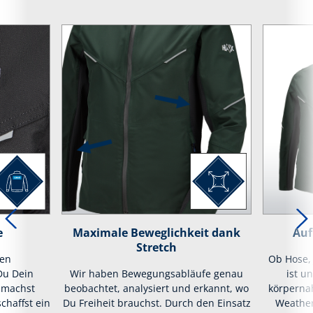
e
Maximale Beweglichkeit dank
Auf
Stretch
hen
Ob Hose, 
Du Dein
Wir haben Bewegungsabläufe genau
ist u
, machst
beobachtet, analysiert und erkannt, wo
körpernah
chaffst ein
Du Freiheit brauchst. Durch den Einsatz
Weather