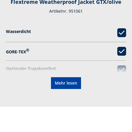
Flextreme Weatherproof Jacket GTX/olive
Artikelnr. 951061
Wasserdicht
®
GORE-TEX
Optimaler Tragekomfort
Mehr lesen
Stretcheinsätze
Ausgeklügelte Taschen
Elastische Reflektoren