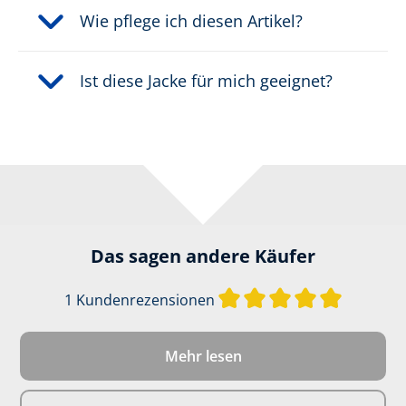
Hauptstoff Unterware: 100
Wie pflege ich diesen Artikel?
% Polyamid
Wassersäule:
10.000
Ist diese Jacke für mich geeignet?
Das sagen andere Käufer
Durchschni
1 Kundenrezensionen
Mehr lesen