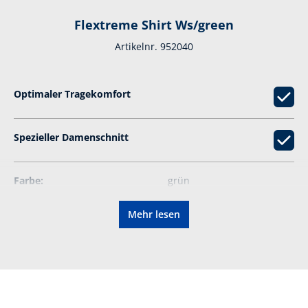
Flextreme Shirt Ws/green
Artikelnr. 952040
Optimaler Tragekomfort
Spezieller Damenschnitt
Farbe:
grün
Mehr lesen
Waschbar bei:
60°
Grammatur:
160 g
Material:
Oberstoff: 50 %
Baumwolle, 50 % Polyester