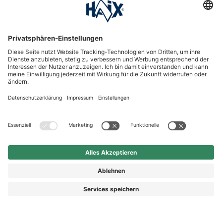
International
HAIX Group
Shop Service
Newsletter
Follow us
Kauf auf Rechnung
Rechnungskauf
Ab 26,90 €
In Warenkorb
Vorkasse
Nachnahme
legen
Preis inkl. MwSt.
zzgl. Versand.
Abhängig vom Lieferland kann die MwSt. an der Kasse
variieren.
© 2026 HAIX GROUP
AGB
IMPRESSUM