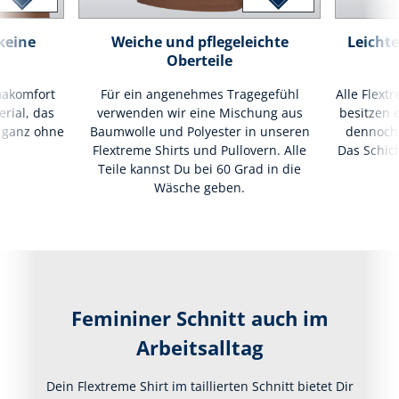
keine
Weiche und pflegeleichte
Leichte
Oberteile
makomfort
Für ein angenehmes Tragegefühl
Alle Flext
rial, das
verwenden wir eine Mischung aus
besitzen 
 - ganz ohne
Baumwolle und Polyester in unseren
dennoch 
Flextreme Shirts und Pullovern. Alle
Das Schic
Teile kannst Du bei 60 Grad in die
Wäsche geben.
Femininer Schnitt auch im
Arbeitsalltag
Dein Flextreme Shirt im taillierten Schnitt bietet Dir