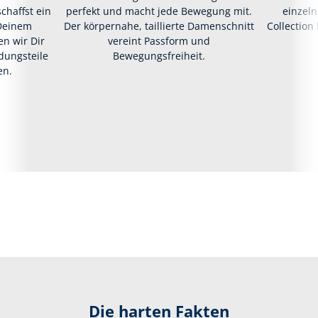
chaffst ein
perfekt und macht jede Bewegung mit.
einzeln
Deinem
Der körpernahe, taillierte Damenschnitt
Collection
n wir Dir
vereint Passform und
idungsteile
Bewegungsfreiheit.
en.
Die harten Fakten