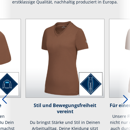
erstklassige Qualität, nachhaltig produziert in Europa.
e
Stil und Bewegungsfreiheit
Für eine
vereint
hen
Unsere F
Du Dein
Du bringst Stärke und Stil in Deinen
nicht nur 
, machst
Arbeitsalltag. Deine Kleidung sitzt
auch durc