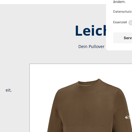
Leicht,
Dein Pullover mit natürlic
les
hkeit,