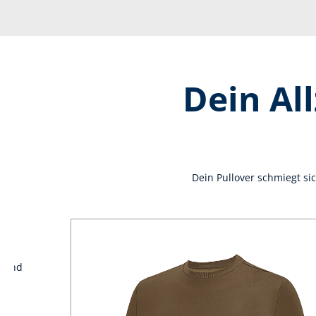
Dein Al
Dein Pullover schmiegt si
it
 Wind