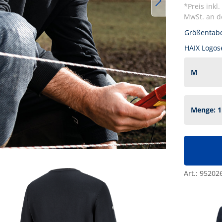
*Preis inkl
MwSt. an de
Größentabe
HAIX Logos
Art.:
95202