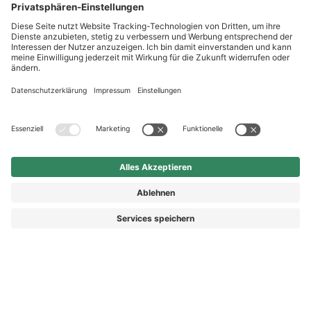
Shop Service
Newsletter
Follow us
Kauf auf Rechnung
Rechnungskauf
7,90 €
In Warenkorb
Vorkasse
Nachnahme
legen
Preis inkl. MwSt.
zzgl. Versand.
Abhängig vom Lieferland kann die MwSt. an der Kasse
variieren.
© 2026 HAIX GROUP
AGB
IMPRESSUM
WIDERRUFSRECHT
DATENSCHUTZ
DATENSCHUTZEINSTELLUNGEN