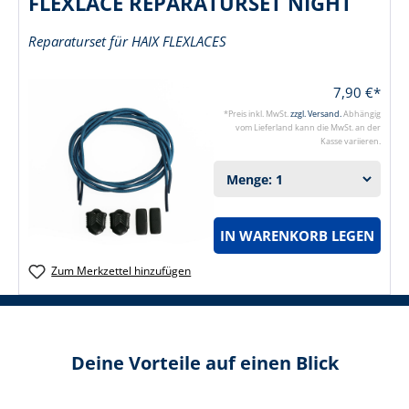
FLEXLACE REPARATURSET NIGHT
Reparaturset für HAIX FLEXLACES
7,90 €*
*Preis inkl. MwSt.
zzgl. Versand.
Abhängig
vom Lieferland kann die MwSt. an der
Kasse variieren.
IN WARENKORB LEGEN
Zum Merkzettel hinzufügen
Deine Vorteile auf einen Blick