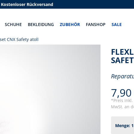
Kostenloser Rückversand
SCHUHE
BEKLEIDUNG
ZUBEHÖR
FANSHOP
SALE
et CNX Safety atoll
FLEX
SAFET
Reparatu
7,90
*Preis inkl
MwSt. an de