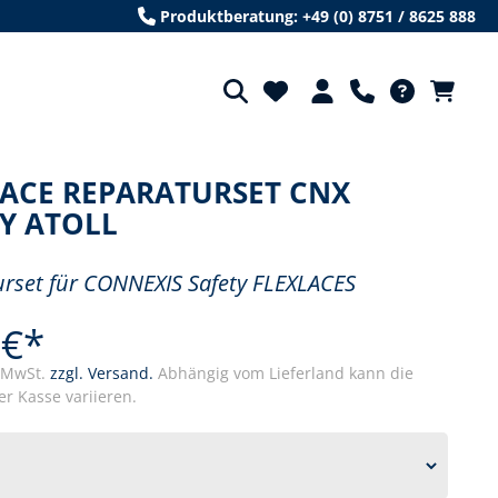
Produktberatung: +49 (0) 8751 / 8625 888
LACE REPARATURSET CNX
Y ATOLL
rset für CONNEXIS Safety FLEXLACES
 €*
. MwSt.
zzgl. Versand.
Abhängig vom Lieferland kann die
r Kasse variieren.