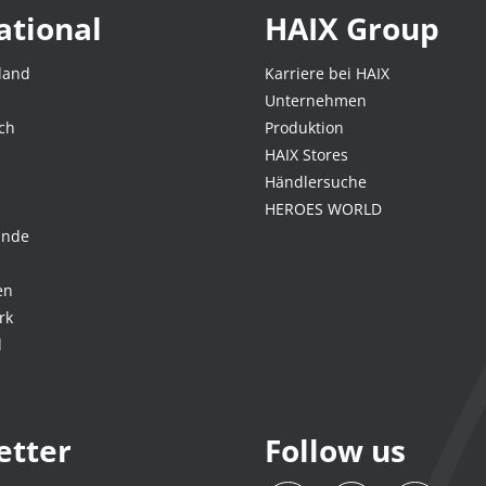
ational
HAIX Group
land
Karriere bei HAIX
Unternehmen
ch
Produktion
HAIX Stores
Händlersuche
HEROES WORLD
ande
en
rk
d
etter
Follow us