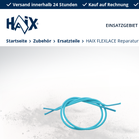
Versand innerhalb 24 Stunden
Kauf auf Rechnung
springen
Zur Hauptnavigation springen
EINSATZGEBIET
Startseite
Zubehör
Ersatzteile
HAIX FLEXLACE Reparaturs