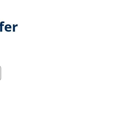
fer
hschnittliche Bewertung von 0 