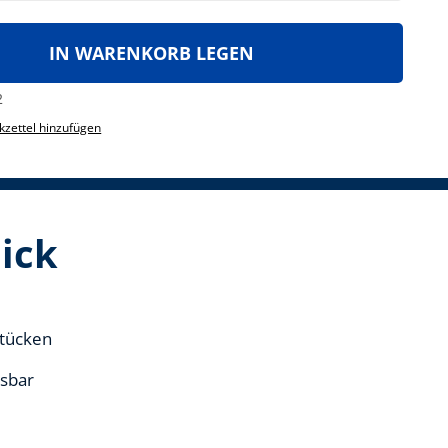
IN WARENKORB LEGEN
2
zettel hinzufügen
lick
stücken
ssbar