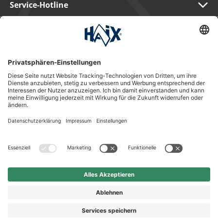
Service-Hotline
International
HAIX Group
Shop Service
Newsletter
Follow us
Kauf auf Rechnung
Rechnungskauf
7,90 €
In Warenkorb
Vorkasse
Nachnahme
legen
Preis inkl. MwSt.
zzgl. Versand.
Abhängig vom Lieferland kann die MwSt. an der Kasse