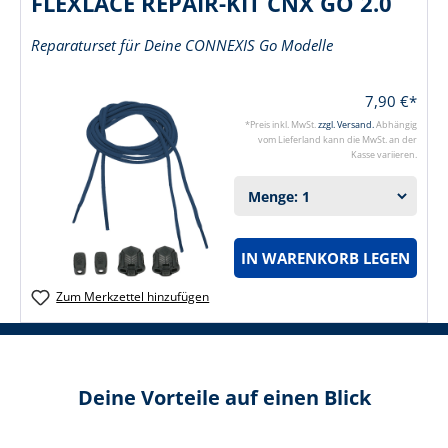
FLEXLACE REPAIR-KIT CNX GO 2.0
Reparaturset für Deine CONNEXIS Go Modelle
7,90 €*
*Preis inkl. MwSt.
zzgl. Versand.
Abhängig
vom Lieferland kann die MwSt. an der
Kasse variieren.
IN WARENKORB LEGEN
Zum Merkzettel hinzufügen
Deine Vorteile auf einen Blick