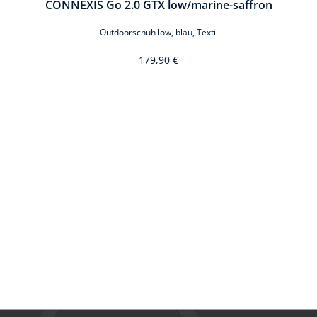
mint
CONNEXIS Go 2.0 GTX low/marine-saffron
C
Outdoorschuh low, blau, Textil
179,90 €