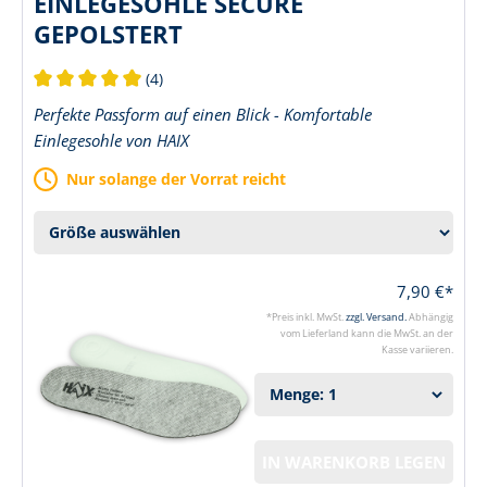
EINLEGESOHLE SECURE
GEPOLSTERT
(4)
Durchschnittliche Bewertung von 5 von 5 Sternen
Perfekte Passform auf einen Blick - Komfortable
Einlegesohle von HAIX
Nur solange der Vorrat reicht
7,90 €*
*Preis inkl. MwSt.
zzgl. Versand.
Abhängig
vom Lieferland kann die MwSt. an der
Kasse variieren.
IN WARENKORB LEGEN