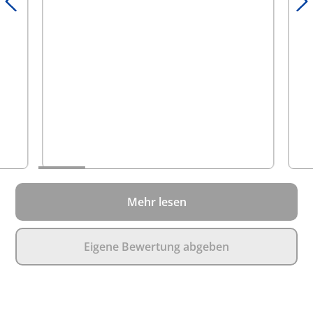
sie
nic
Mehr lesen
Eigene Bewertung abgeben