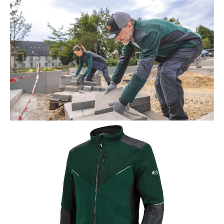
Farbe:
schwarz
Höhe in cm:
14,0 cm
Höhe:
halbhoch
Obermaterial:
Veloursleder/Textil
Schnittschutzklasse:
kein Schnittschutz
Produktgalerie überspringen
Schutzklasse:
S3, S7S
Verschluss:
Schnellverschluss
Wasserdicht:
wasserdicht durch GORE-
®
TEX