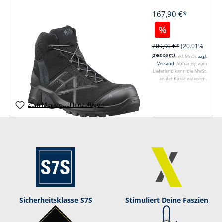
167,90 €*
%
209,90 €*
(20.01%
gespart)
*Preis inkl. MwSt.
zzgl.
Versand.
Abhängig vom
Lieferland kann die MwSt.
an der Kasse variieren.
Zum Merkzettel hinzufügen
Sicherheitsklasse S7S
Stimuliert Deine Faszien