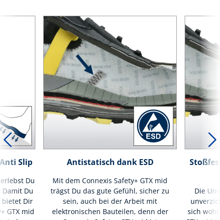
nti Slip
Antistatisch dank ESD
Stoßfes
erlebst Du
Mit dem Connexis Safety+ GTX mid
. Damit Du
trägst Du das gute Gefühl, sicher zu
Die Unv
 bietet Dir
sein, auch bei der Arbeit mit
unverzic
y+ GTX mid
elektronischen Bauteilen, denn der
sich wohl