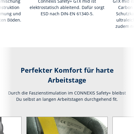
imischung
Connexis Safety+ GTX mid ist
GTX mid is
nstruktion
elektrostatisch ableitend. Dafür sorgt
Carbon 
mmung und
ESD nach DIN-EN 61340-5.
Schutzka
ten Böden.
ultraleic
zudem no
Perfekter Komfort für harte
Arbeitstage
Durch die Faszienstimulation im CONNEXIS Safety+ bleibst
Du selbst an langen Arbeitstagen durchgehend fit.