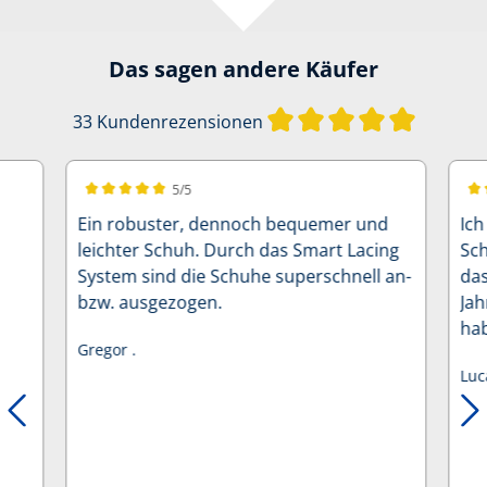
Das sagen andere Käufer
Durchschn
33 Kundenrezensionen
5/5
Durchschnittliche Bewertung von 5 von 5 Sternen
Dur
Ein robuster, dennoch bequemer und
Ich
leichter Schuh. Durch das Smart Lacing
Sch
System sind die Schuhe superschnell an-
da
bzw. ausgezogen.
Jah
hab
Gregor .
ha
Luc