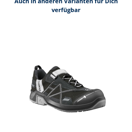
Auch in anderen Varianten für Dich
verfügbar
Produktgalerie überspringen
C