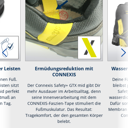
r Leisten
Ermüdungsreduktion mit
Wasser
CONNEXIS
inen Fuß.
Deine F
isten sitzt
Der Connexis Safety+ GTX mid gibt Dir
bleibst
id perfekt
mehr Ausdauer im Arbeitsalltag, denn
Safet
stmaß an
seine Innenverarbeitung mit dem
wasserdic
n Tag.
CONNEXIS-Faszien-Tape stimuliert die
Dafür so
Fußmuskulatur. Das Resultat:
Membran i
Tragekomfort, der den gesamten Körper
Con
belebt.