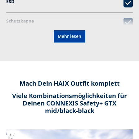
ESD
Schutzkappe
Mehr lesen
Zertifiziert für orthop. Einlagen
Metallfrei
CONNEXIS-Faszienstimulation
Mach Dein HAIX Outfit komplett
Viele Kombinationsmöglichkeiten für
Wiederbesohlbar
Deinen CONNEXIS Safety+ GTX
mid/black-black
Zertifizierung gemäß:
EN ISO
20345:2022+A1:2024 S7S HI
CI SC SR HRO FO