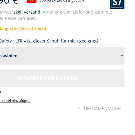
209,90 €*
(20.01% gespart)
. MwSt.
zzgl. Versand.
Abhängig vom Lieferland kann die
r Kasse variieren.
lange der Vorrat reicht
afety+ LTR – Ist dieser Schuh für mich geeignet?
IN WARENKORB LEGEN
0
zettel hinzufügen
> ZUM DAMENMODELL