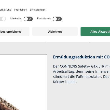
ekter Komfort für 
Arbeitstage
mulation im CONNEXIS Safety+ bleibst Du selbst an langen Arbeitst
Ermüdungsreduktion mit C
Der CONNEXIS Safety+ GTX LTR mi
Arbeitsalltag, denn seine Innenv
stimuliert die Fußmuskulatur. Das
Körper belebt.