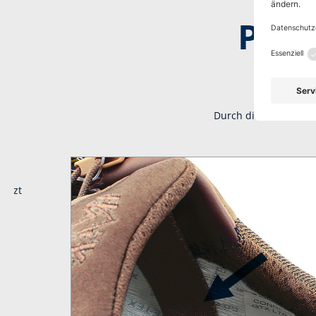
Perf
Durch die Fasziensti
sitzt
s