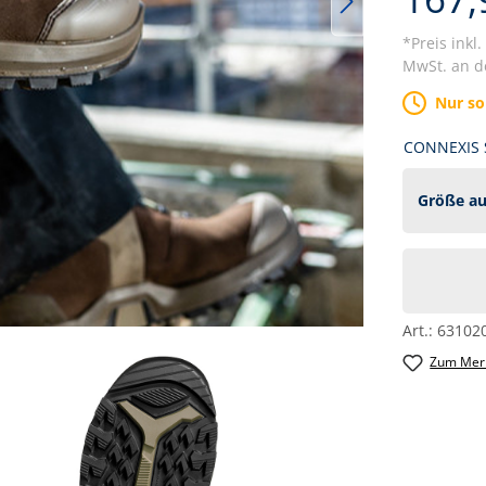
*Preis inkl
MwSt. an de
Nur so
CONNEXIS S
Art.:
63102
Zum Merk