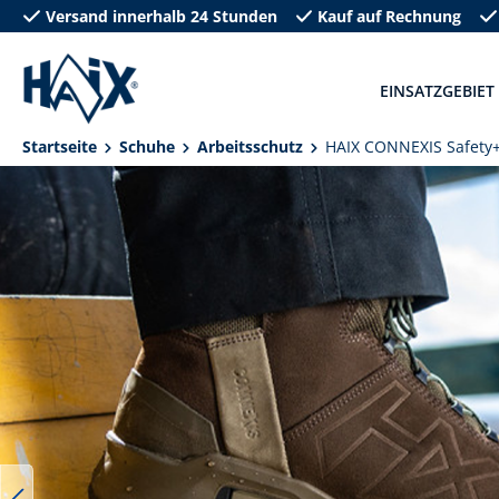
Versand innerhalb 24 Stunden
Kauf auf Rechnung
springen
Zur Hauptnavigation springen
EINSATZGEBIET
Startseite
Schuhe
Arbeitsschutz
HAIX CONNEXIS Safety
Bildergalerie überspringen