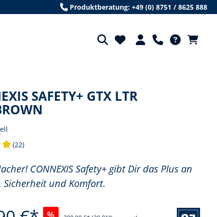
Produktberatung: +49 (0) 8751 / 8625 888
XIS SAFETY+ GTX LTR
BROWN
ell
(22)
tliche Bewertung von 5 von 5 Sternen
Macher! CONNEXIS Safety+ gibt Dir das Plus an
, Sicherheit und Komfort.
90 €*
%