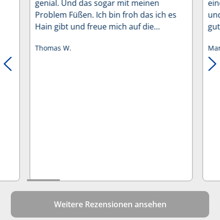
genial. Und das sogar mit meinen
ein
Problem Füßen. Ich bin froh das ich es
und
Hain gibt und freue mich auf die
gut
Interschutz 2026. Macht weiter so. Vielen
lan
Thomas W.
Mar
Dank
ist
(be
Ein
abl
zuf
Weitere Rezensionen ansehen