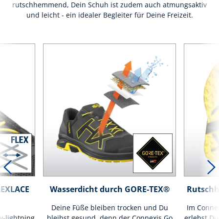
rutschhemmend, Dein Schuh ist zudem auch atmungsaktiv
und leicht - ein idealer Begleiter für Deine Freizeit.
LEXLACE
Wasserdicht durch GORE-TEX®
Rutschh
Deine Füße bleiben trocken und Du
Im Connex
-lightning
bleibst gesund, denn der Connexis Go
erlebst Du