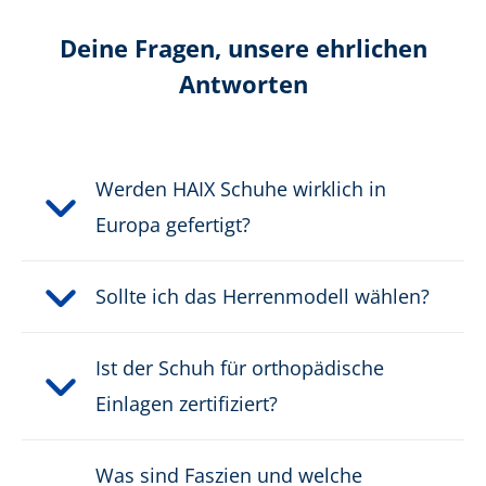
Höhe in cm:
8,0 cm
Deine Fragen, unsere ehrlichen
Höhe:
niedrig
Antworten
Obermaterial:
Mikrofaser/Textil
Werden HAIX Schuhe wirklich in
Schutzklasse:
keine Schutzklasse
Europa gefertigt?
Verschluss:
Schnellverschluss /
Elastische Schnürsenkel
Sollte ich das Herrenmodell wählen?
Wasserdicht:
wasserdicht durch GORE-
®
TEX
Ist der Schuh für orthopädische
Einlagen zertifiziert?
Gewicht pro Schuh:
475 g
Was sind Faszien und welche