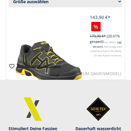
143,90 €*
%
179,90 €*
(20.01%
gespart)
*Preis inkl. MwSt.
zzgl.
Versand.
Abhängig vom
Lieferland kann die MwSt.
an der Kasse variieren.
Zum Merkzettel hinzufügen
> ZUM DAMENMODELL
Stimuliert Deine Faszien
Dauerhaft was­ser­dicht