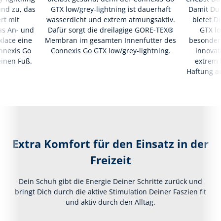
und zu, das
GTX low/grey-lightning ist dauerhaft
Damit Du 
rt mit
wasserdicht und extrem atmungsaktiv.
bietet D
as An- und
Dafür sorgt die dreilagige GORE-TEX®
GTX lo
xlace eine
Membran im gesamten Innenfutter des
besonder
nnexis Go
Connexis Go GTX low/grey-lightning.
innovat
einen Fuß.
extrem
Haftung a
Extra Komfort für den Einsatz in der
Freizeit
Dein Schuh gibt die Energie Deiner Schritte zurück und
bringt Dich durch die aktive Stimulation Deiner Faszien fit
und aktiv durch den Alltag.