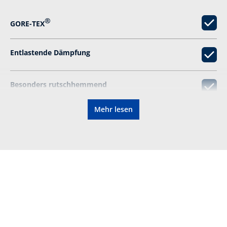
®
GORE-TEX
Entlastende Dämpfung
Besonders rutschhemmend
Mehr lesen
CONNEXIS-Faszienstimulation
Elastische Schnürsenkel
Zertifizierung gemäß:
nicht zertifiziert
Farbe:
grau, gelb