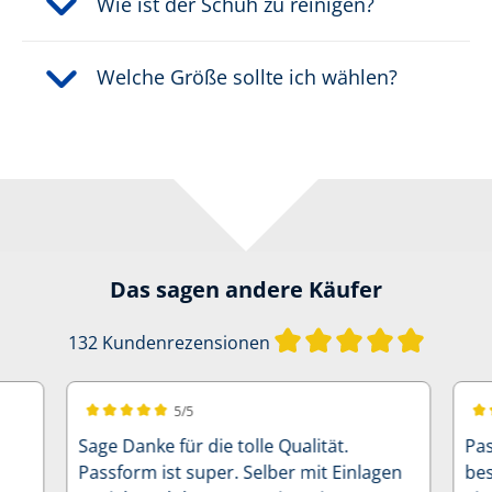
Wie ist der Schuh zu reinigen?
Welche Größe sollte ich wählen?
Das sagen andere Käufer
Durchsch
132 Kundenrezensionen
5/5
Durchschnittliche Bewertung von 5 von 5 Sternen
Dur
Sage Danke für die tolle Qualität.
Pas
Passform ist super. Selber mit Einlagen
bes