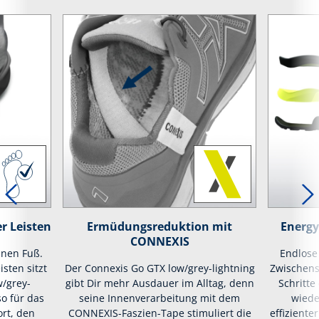
r Leisten
Ermüdungsreduktion mit
Energy
CONNEXIS
inen Fuß.
Endlose
isten sitzt
Der Connexis Go GTX low/grey-lightning
Zwischens
w/grey-
gibt Dir mehr Ausdauer im Alltag, denn
Schritte
so für das
seine Innenverarbeitung mit dem
wiede
rt, den
CONNEXIS-Faszien-Tape stimuliert die
effizient