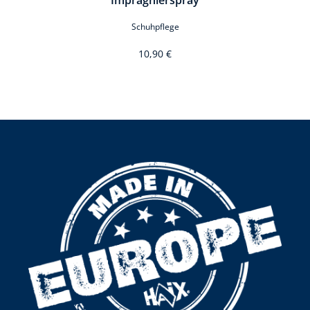
Imprägnierspray
Schuhpflege
10,90 €