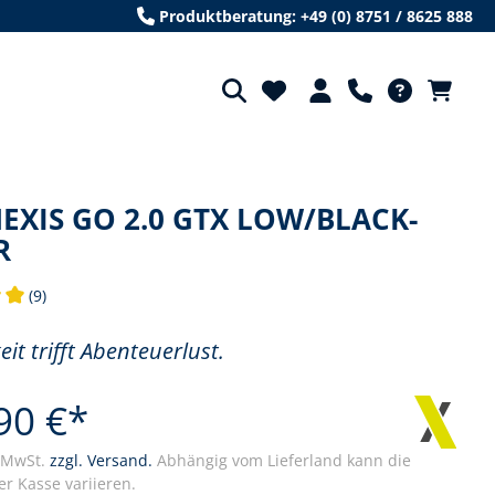
Produktberatung: +49 (0) 8751 / 8625 888
XIS GO 2.0 GTX LOW/BLACK-
R
(9)
tliche Bewertung von 5 von 5 Sternen
eit trifft Abenteuerlust.
90 €*
. MwSt.
zzgl. Versand.
Abhängig vom Lieferland kann die
r Kasse variieren.