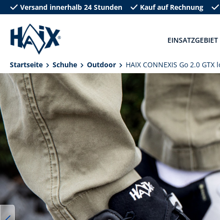
Versand innerhalb 24 Stunden
Kauf auf Rechnung
springen
Zur Hauptnavigation springen
EINSATZGEBIET
Startseite
Schuhe
Outdoor
HAIX CONNEXIS Go 2.0 GTX lo
Bildergalerie überspringen