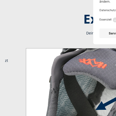
Extra
Dein Schuh gibt d
sitzt
an