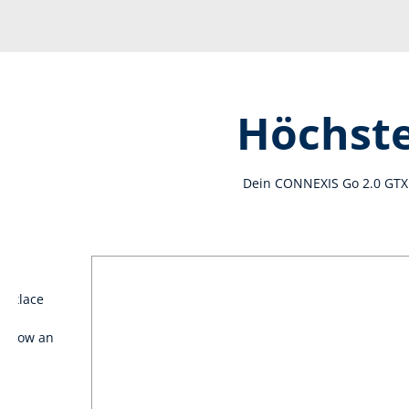
Höchste
Dein CONNEXIS Go 2.0 GTX 
lexlace
en.
TX low an