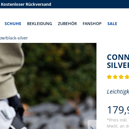
Kostenloser Rückversand
SCHUHE
BEKLEIDUNG
ZUBEHÖR
FANSHOP
SALE
w/black-silver
CONNE
SILVE
Durchschnit
Leichtigk
179,
*Preis inkl
MwSt. an de