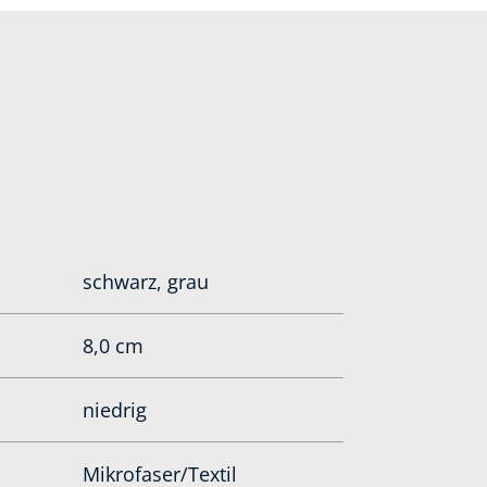
schwarz, grau
8,0 cm
niedrig
Mikrofaser/Textil