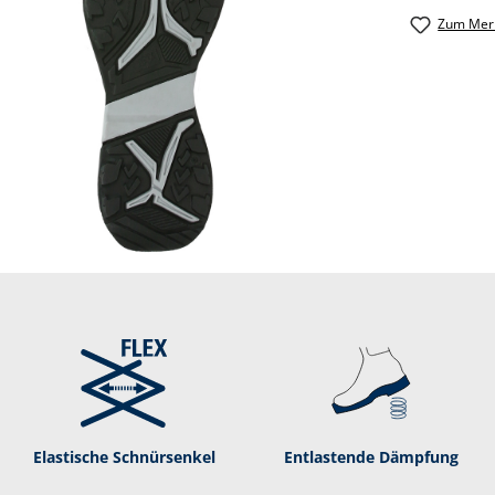
Zum Merk
Elastische Schnür­senkel
Entlastende Dämpf­ung