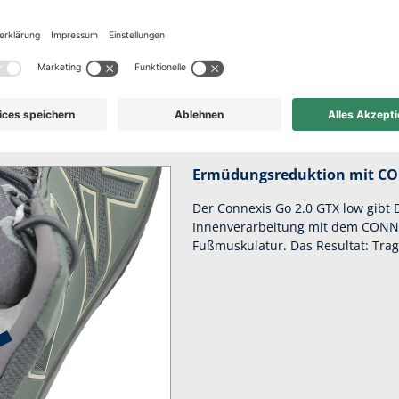
 Komfort für die Fr
ie Energie Deiner Schritte zurück und sorgt für spürbar mehr Leich
Ermüdungsreduktion mit C
Der Connexis Go 2.0 GTX low gibt 
Innenverarbeitung mit dem CONNEX
Fußmuskulatur. Das Resultat: Tra