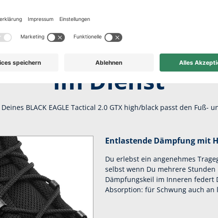
er Komfort für lan
im Dienst
eines BLACK EAGLE Tactical 2.0 GTX high/black passt den Fuß- un
Entlastende Dämpfung mit H
Du erlebst ein angenehmes Tragege
selbst wenn Du mehrere Stunden u
Dämpfungskeil im Inneren federt D
Absorption: für Schwung auch an 