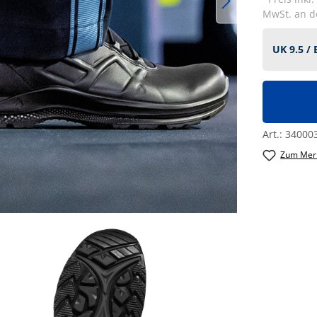
MwSt. an de
Art.:
34000
Zum Merk