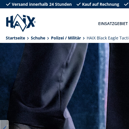
Versand innerhalb 24 Stunden
Kauf auf Rechnung
springen
Zur Hauptnavigation springen
EINSATZGEBIET
Startseite
Schuhe
Polizei / Militär
HAIX Black Eagle Tacti
Bildergalerie überspringen