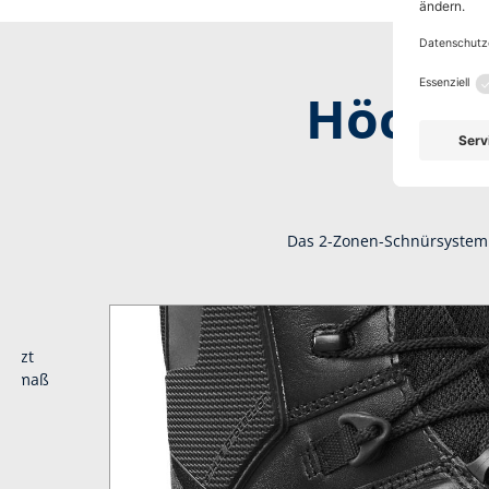
Höchst
Das 2-Zonen-Schnürsystem D
sitzt
chstmaß