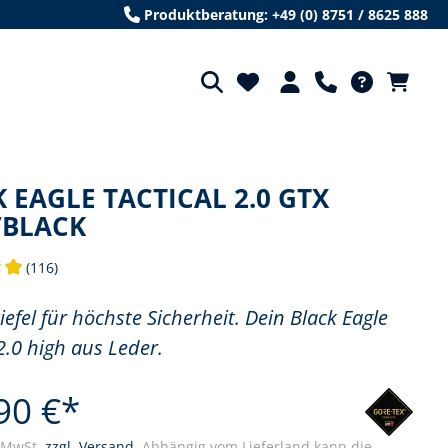
Produktberatung: +49 (0) 8751 / 8625 888
 EAGLE TACTICAL 2.0 GTX
/BLACK
(116)
tliche Bewertung von 5 von 5 Sternen
iefel für höchste Sicherheit. Dein Black Eagle
 2.0 high aus Leder.
90 €*
. MwSt.
zzgl. Versand.
Abhängig vom Lieferland kann die