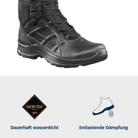
Dauerhaft was­ser­dicht
Entlastende Dämpf­ung