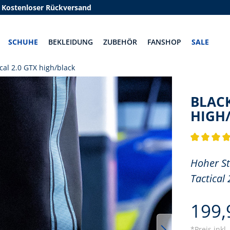
Kostenloser Rückversand
SCHUHE
BEKLEIDUNG
ZUBEHÖR
FANSHOP
SALE
cal 2.0 GTX high/black
BLACK
HIGH
Durchschnit
Hoher St
Tactical
199,
*Preis inkl