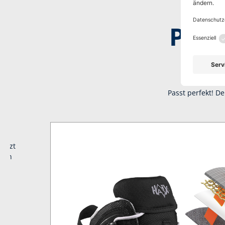
Perf
Passt perfekt! D
sitzt
ß an