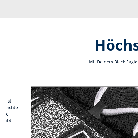
Höchs
Mit Deinem Black Eagle 
id ist
, leichte
n sie
d gibt