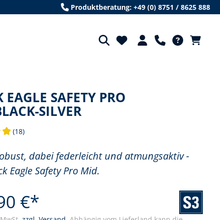
Produktberatung: +49 (0) 8751 / 8625 888
 EAGLE SAFETY PRO
LACK-SILVER
(18)
tliche Bewertung von 5 von 5 Sternen
obust, dabei federleicht und atmungsaktiv -
ck Eagle Safety Pro Mid.
90 €*
. MwSt.
zzgl. Versand.
Abhängig vom Lieferland kann die