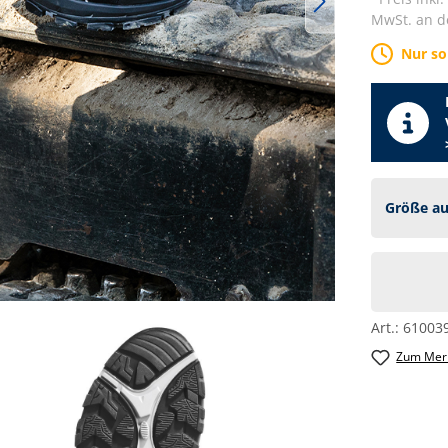
MwSt. an de
Nur so
Art.:
61003
Zum Merk