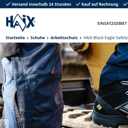
Versand innerhalb 24 Stunden
Kauf auf Rechnung
springen
Zur Hauptnavigation springen
EINSATZGEBIET
Startseite
Schuhe
Arbeitsschutz
HAIX Black Eagle Safety
Bildergalerie überspringen