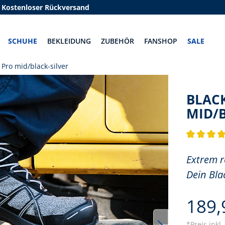
Kostenloser Rückversand
SCHUHE
BEKLEIDUNG
ZUBEHÖR
FANSHOP
SALE
 Pro mid/black-silver
BLACK
MID/B
Durchschnit
Extrem r
Dein Bla
189,
*Preis inkl