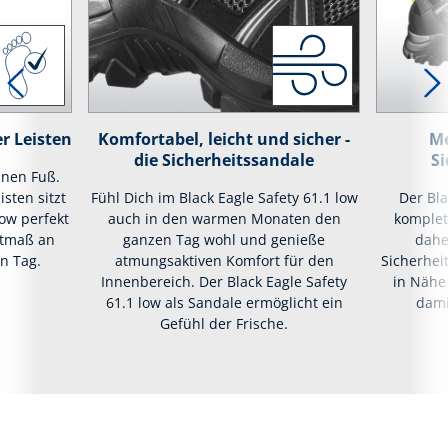
r Leisten
Komfortabel, leicht und sicher -
Me
die Sicherheitssandale
Si
inen Fuß.
isten sitzt
Fühl Dich im Black Eagle Safety 61.1 low
Der Bla
low perfekt
auch in den warmen Monaten den
komplett
stmaß an
ganzen Tag wohl und genieße
dahe
n Tag.
atmungsaktiven Komfort für den
Sicherhei
Innenbereich. Der Black Eagle Safety
in Nähe
61.1 low als Sandale ermöglicht ein
dami
Gefühl der Frische.