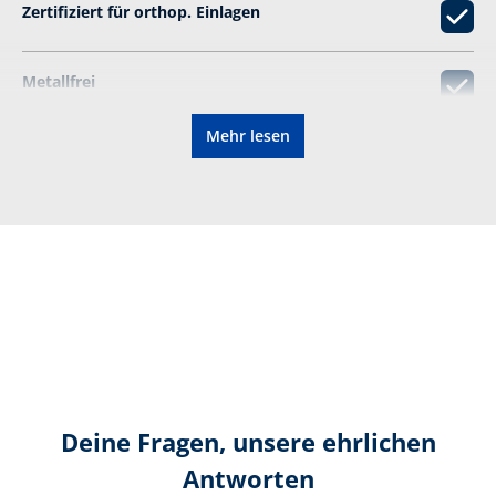
Zertifiziert für orthop. Einlagen
Metallfrei
Mehr lesen
Sandale
S1P
Schutzkappe
Wiederbesohlbar
Zertifizierung gemäß:
EN ISO
Deine Fragen, unsere ehrlichen
20345:2022+A1:2024 S1 PS
Antworten
HI CI SC SR HRO FO