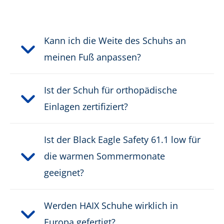
Farbe:
schwarz, grau
Kann ich die Weite des Schuhs an
Höhe in cm:
8,0 cm
meinen Fuß anpassen?
Höhe:
niedrig
Ist der Schuh für orthopädische
Obermaterial:
Mikrofaser/Textil
Einlagen zertifiziert?
Schnittschutzklasse:
kein Schnittschutz
Ist der Black Eagle Safety 61.1 low für
Schutzklasse:
S1P, S1PS
die warmen Sommermonate
geeignet?
Verschluss:
Schnellverschluss
Werden HAIX Schuhe wirklich in
Wasserdicht:
nicht wasserdicht
Europa gefertigt?