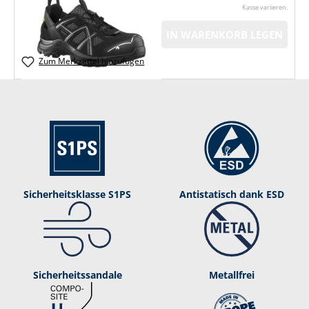
Kasse variieren.
IN WARENKORB LEGEN
Zum Merkzettel hinzufügen
Sicherheitsklasse S1PS
Antistatisch dank ESD
Si­cher­heits­san­da­le
Metallfrei