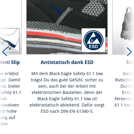
nti Slip
Antistatisch dank ESD
Sic
ow erlebst
Mit dem Black Eagle Safety 61.1 low
Gesch
age. Damit
trägst Du das gute Gefühl, sicher zu
Rutschh
st, bietet
sein, auch bei der Arbeit mit
Durcht
Safety 61.1
elektronischen Bauteilen, denn der
Energ
eren
Black Eagle Safety 61.1 low ist
Fersenber
novativen
elektrostatisch ableitend. Dafür sorgt
61.1 low 
trem hohe
ESD nach DIN-EN 61340-5.
Si
ung auf
öden.