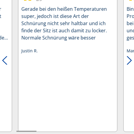
Durchschnittliche Bewertung von 2 von 5 Sternen
Dur
r
Gerade bei den heißen Temperaturen
Bin
t
super, jedoch ist diese Art der
Pro
Schnürung nicht sehr haltbar und ich
bei
finde der Sitz ist auch damit zu locker.
und
de,
Normale Schnürung wäre besser
ge
let
Justin R.
Man
.
tät