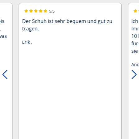
5/5
Durchschnittliche Bewertung von 5 von 5 Sternen
Dur
is
Der Schuh ist sehr bequem und gut zu
Ich
.
tragen.
Imm
was
10 
Erik .
für
sie
And