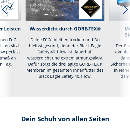
r Leisten
Wasserdicht durch GORE-TEX®
Me
Si
inen Fuß.
Deine Füße bleiben trocken und Du
isten sitzt
bleibst gesund, denn der Black Eagle
Der Bla
low perfekt
Safety 40.1 low ist dauerhaft
komplett
stmaß an
wasserdicht und extrem atmungsaktiv.
dahe
n Tag.
Dafür sorgt die dreilagige GORE-TEX®
Sicherhei
Membran im gesamten Innenfutter des
in Nähe
Black Eagle Safety 40.1 low.
dami
Dein Schuh von allen Seiten