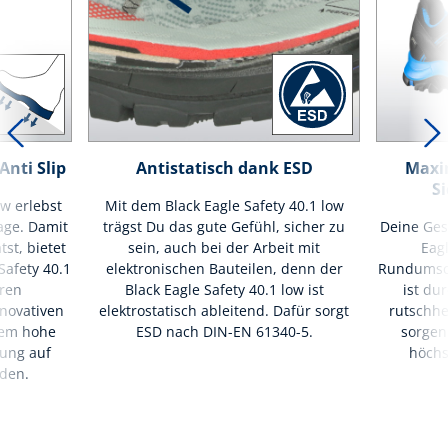
nti Slip
Antistatisch dank ESD
Maxim
Si
ow erlebst
Mit dem Black Eagle Safety 40.1 low
age. Damit
trägst Du das gute Gefühl, sicher zu
Deine Gesu
st, bietet
sein, auch bei der Arbeit mit
Eagl
Safety 40.1
elektronischen Bauteilen, denn der
Rundumsch
eren
Black Eagle Safety 40.1 low ist
ist dur
novativen
elektrostatisch ableitend. Dafür sorgt
rutschh
trem hohe
ESD nach DIN-EN 61340-5.
sorgen
ung auf
höchs
öden.