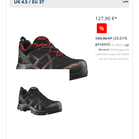
127,90 €*
%
159,90 €*
(20.01%
gespart)
*Preis inkl. MwSt.
zzgl.
Versand.
Abhängig vom
Lieferland kann die MwSt.
an der Kasse variieren.