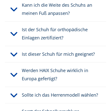
Höhe in cm:
7,5 cm
Kann ich die Weite des Schuhs an
meinen Fuß anpassen?
Höhe:
niedrig
Obermaterial:
Ist der Schuh für orthopädische
Mikrofaser/Textil
Einlagen zertifiziert?
Schnittschutzklasse:
kein Schnittschutz
Ist dieser Schuh für mich geeignet?
Schutzklasse:
S3
Verschluss:
Schnellverschluss
Werden HAIX Schuhe wirklich in
Europa gefertigt?
Wasserdicht:
wasserdicht durch GORE-
®
TEX
Sollte ich das Herrenmodell wählen?
Gewicht pro Schuh:
650 g