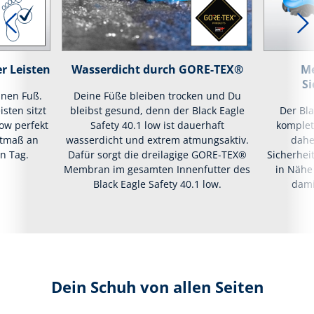
r Leisten
Wasserdicht durch GORE-TEX®
Me
Si
inen Fuß.
Deine Füße bleiben trocken und Du
isten sitzt
bleibst gesund, denn der Black Eagle
Der Bla
low perfekt
Safety 40.1 low ist dauerhaft
komplett
stmaß an
wasserdicht und extrem atmungsaktiv.
dahe
n Tag.
Dafür sorgt die dreilagige GORE-TEX®
Sicherhei
Membran im gesamten Innenfutter des
in Nähe
Black Eagle Safety 40.1 low.
dami
Dein Schuh von allen Seiten