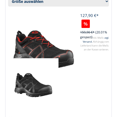
127,90 €*
%
159,90 €*
(20.01%
gespart)
*Preis inkl. MwSt.
zzgl.
Versand.
Abhängig vom
Lieferland kann die MwSt.
an der Kasse variieren.