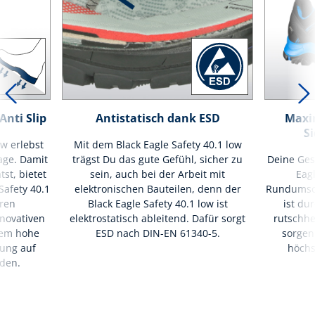
nti Slip
Antistatisch dank ESD
Maxim
Si
ow erlebst
Mit dem Black Eagle Safety 40.1 low
age. Damit
trägst Du das gute Gefühl, sicher zu
Deine Gesu
st, bietet
sein, auch bei der Arbeit mit
Eagl
Safety 40.1
elektronischen Bauteilen, denn der
Rundumsch
eren
Black Eagle Safety 40.1 low ist
ist dur
novativen
elektrostatisch ableitend. Dafür sorgt
rutschh
trem hohe
ESD nach DIN-EN 61340-5.
sorgen
ung auf
höchs
öden.