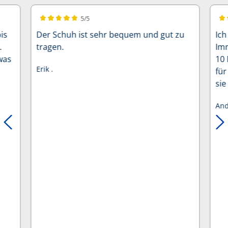
5/5
Durchschnittliche Bewertung von 5 von 5 Sternen
Dur
is
Der Schuh ist sehr bequem und gut zu
Ich
.
tragen.
Imm
was
10 
Erik .
für
sie
And