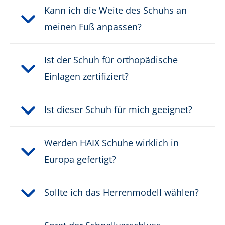
Höhe in cm:
7,5 cm
Kann ich die Weite des Schuhs an
meinen Fuß anpassen?
Höhe:
niedrig
Obermaterial:
Ist der Schuh für orthopädische
Mikrofaser/Textil
Einlagen zertifiziert?
Schnittschutzklasse:
kein Schnittschutz
Ist dieser Schuh für mich geeignet?
Schutzklasse:
S3
Verschluss:
Schnellverschluss
Werden HAIX Schuhe wirklich in
Europa gefertigt?
Wasserdicht:
wasserdicht durch GORE-
®
TEX
Sollte ich das Herrenmodell wählen?
Gewicht pro Schuh:
650 g