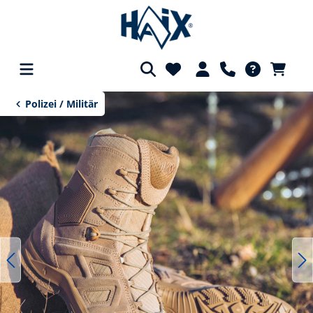
Bildergalerie überspringen
alt springen
Polizei / Militär