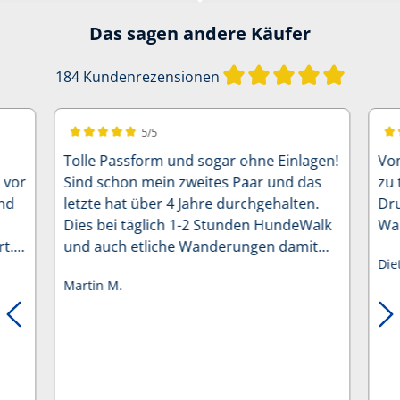
Das sagen andere Käufer
Durchsch
184 Kundenrezensionen
5/5
Durchschnittliche Bewertung von 5 von 5 Sternen
Dur
Tolle Passform und sogar ohne Einlagen!
Vo
 vor
Sind schon mein zweites Paar und das
zu 
nd
letzte hat über 4 Jahre durchgehalten.
Dru
Dies bei täglich 1-2 Stunden HundeWalk
Wan
t.
und auch etliche Wanderungen damit
Die
absolviert. Gehkomfort 1+! Kann man ich
Martin M.
mit bestem Gewissen nur empfehlen!