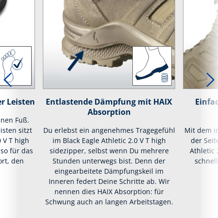
r Leisten
Entlastende Dämpfung mit HAIX
Einfa
Absorption
inen Fuß.
isten sitzt
Du erlebst ein angenehmes Tragegefühl
Mit dem i
0 V T high
im Black Eagle Athletic 2.0 V T high
der Seit
 so für das
sidezipper, selbst wenn Du mehrere
Athletic
rt, den
Stunden unterwegs bist. Denn der
schnel
eingearbeitete Dämpfungskeil im
Inneren federt Deine Schritte ab. Wir
nennen dies HAIX Absorption: für
Schwung auch an langen Arbeitstagen.