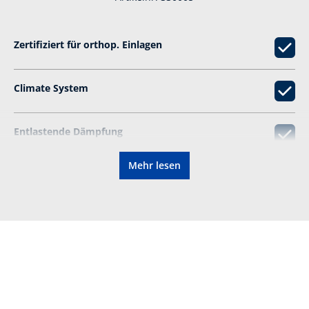
Zertifiziert für orthop. Einlagen
Climate System
Entlastende Dämpfung
Mehr lesen
Besonders rutschhemmend
Robust dank Veloursleder
Zertifizierung gemäß:
CE EN ISO 20347:2022 O6
HRO HI CI FO SC SR