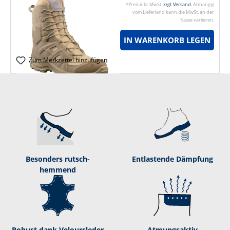
*Preis inkl. MwSt.
zzgl. Versand.
Abhängig
vom Lieferland kann die MwSt. an der
Kasse variieren.
IN WARENKORB LEGEN
Zum Merkzettel hinzufügen
Besonders rutsch­
Entlastende Dämpf­ung
hemmend
Robust dank Ve­lours­le­der
Atmungsaktiv