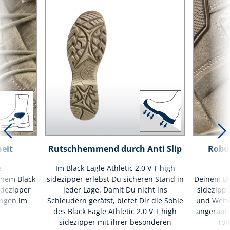
heit
Rutschhemmend durch Anti Slip
Robus
e
Im Black Eagle Athletic 2.0 V T high
inem Black
sidezipper erlebst Du sicheren Stand in
Deinem Bla
sidezipper
jeder Lage. Damit Du nicht ins
sidezipp
ungen im
Schleudern gerätst, bietet Dir die Sohle
und Wette
des Black Eagle Athletic 2.0 V T high
angeraute
sidezipper mit ihrer besonderen
rob