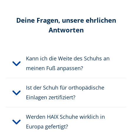
Farbe:
beige
Höhe in cm:
19,0 cm
Deine Fragen, unsere ehrlichen
Antworten
Obermaterial:
Veloursleder/Textil
Schutzklasse:
O2, O6
Kann ich die Weite des Schuhs an
Verschluss:
Reißverschluss
meinen Fuß anpassen?
Wasserdicht:
nicht wasserdicht
Ist der Schuh für orthopädische
Einlagen zertifiziert?
Gewicht pro Schuh:
655 g
Werden HAIX Schuhe wirklich in
PRODUKTBESCHREIBUNG HERUNTERLADEN
Europa gefertigt?