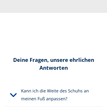
Zertifizierung gemäß:
CE EN ISO 15090:2012 F1PA
T HI1 CR SRC
Farbe:
schwarz
Höhe in cm:
19,5 cm
Höhe:
hoch
Deine Fragen, unsere ehrlichen
Antworten
Obermaterial:
Leder
Schnittschutzklasse:
kein Schnittschutz
Kann ich die Weite des Schuhs an
Schutzklasse:
Typ F1PA, HI1
meinen Fuß anpassen?