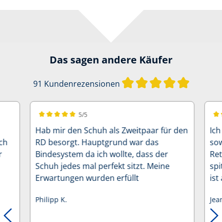
Das sagen andere Käufer
Durchschn
91 Kundenrezensionen
5/5
Durchschnittliche Bewertung von 5 von 5 Sternen
Dur
Hab mir den Schuh als Zweitpaar für den
Ich
ch
RD besorgt. Hauptgrund war das
sow
r
Bindesystem da ich wollte, dass der
Ret
Schuh jedes mal perfekt sitzt. Meine
spi
Erwartungen wurden erfüllt
is
erf
Philipp K.
Jea
Un
Ber