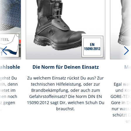
tahlsohle
Die Norm für Deinen Einsatz
Ma
gehst Du
Zu welchem Einsatz rückst Du aus? Zur
ein, denn
technischen Hilfeleistung, oder zur
Egal was
bietet im
Brandbekämpfung, oder auch zum
und Kom
inen noch
Gefahrstoffeinsatz? Die Norm DIN EN
GORE-TEX
tz gegen
15090:2012 sagt Dir, welchen Schuh Du
Gore in D
.
brauchst.
nur wasse
schützt D
un