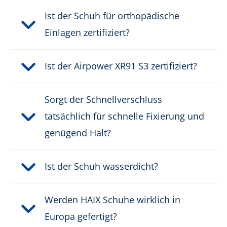
Verschluss:
Schnellverschluss
Ist der Schuh für orthopädische
Wasserdicht:
wasserdicht durch GORE-
Einlagen zertifiziert?
®
TEX CROSSTECH
Ist der Airpower XR91 S3 zertifiziert?
Gewicht pro Schuh:
1000 g
Sorgt der Schnellverschluss
PRODUKTBESCHREIBUNG HERUNTERLADEN
tatsächlich für schnelle Fixierung und
genügend Halt?
Ist der Schuh wasserdicht?
Werden HAIX Schuhe wirklich in
Europa gefertigt?