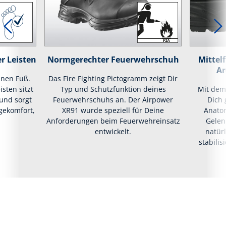
r Leisten
Normgerechter Feuerwehrschuh
Mittel
Ar
inen Fuß.
Das Fire Fighting Pictogramm zeigt Dir
isten sitzt
Typ und Schutzfunktion deines
Mit dem
und sorgt
Feuerwehrschuhs an. Der Airpower
Dich 
gekomfort,
XR91 wurde speziell für Deine
Anatom
Anforderungen beim Feuerwehreinsatz
Gelen
entwickelt.
natür
stabili