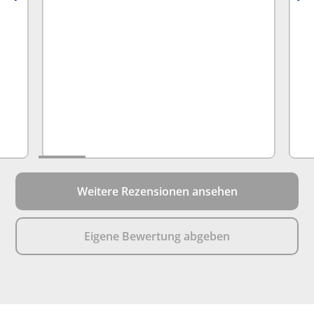
bes
He
Bat
Ka
and
hab
Gre
ka
un
we
we
Weitere Rezensionen ansehen
Eigene Bewertung abgeben