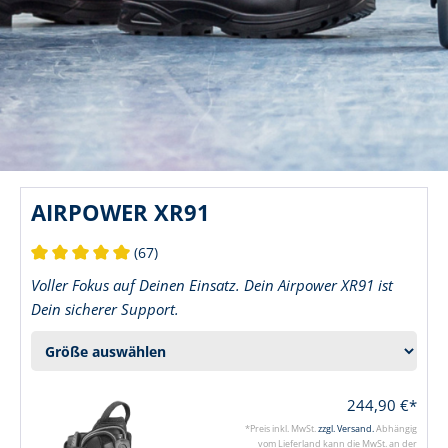
AIRPOWER XR91
(67)
Durchschnittliche Bewertung von 5 von 5 Sternen
Voller Fokus auf Deinen Einsatz. Dein Airpower XR91 ist
Dein sicherer Support.
244,90 €*
*Preis inkl. MwSt.
zzgl. Versand.
Abhängig
vom Lieferland kann die MwSt. an der